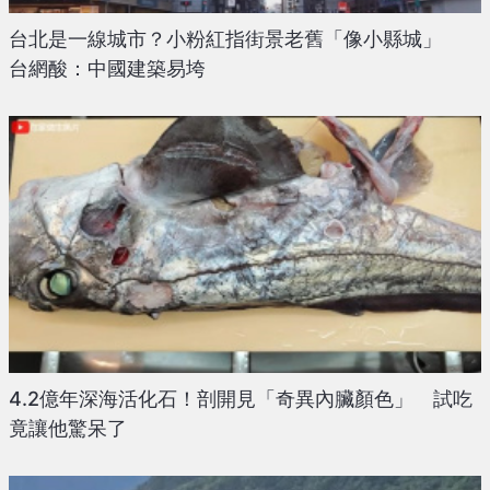
台北是一線城市？小粉紅指街景老舊「像小縣城」
台網酸：中國建築易垮
4.2億年深海活化石！剖開見「奇異內臟顏色」 試吃
竟讓他驚呆了