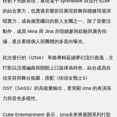
榜創下亮眼表現，展現電子 synthwave 與流行 EDM
的結合實力，也透過音樂節目展現群舞與穩健現場演
唱實力，成為備受矚目的新人女團之一。除了音樂活
動外，成員 Mina 與 Jina 亦陸續參與綜藝與廣告拍
攝，逐步累積個人與團體的多面向曝光。
此次發行的
《IZNA》
單曲專輯延續夢幻流行曲風，主
打歌以活潑編曲與朗朗上口旋律為特色，結合成員自
信笑容與舞台氛圍，搭配《街頭女戰士3》
OST《SASS》的高能量輸出，更突顯
izna
的表演張
力與音色多樣性。
Cube Entertainment 表示，
izna
未來將展開系列打歌