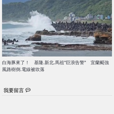
白海豚來了！ 基隆.新北.馬祖"巨浪告警" 宜蘭颳強
風路樹倒.電線被吹落
我要留言