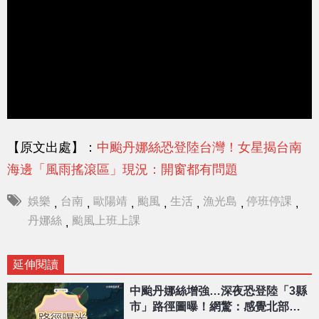
【原文出處】：
中颱丹娜絲恐登陸台灣！女星揭台南
海邊「風雨搖滾區」現況：開窗都有問題
娛樂
台南
歐陽靖
颱風
生活
漁光島
停班停課
,
,
,
,
,
,
,
丹娜絲
颱風上班上課
,
延伸閱讀
中颱丹娜絲增強…深夜恐登陸「3縣
市」路徑圖曝！網驚：感覺北部會