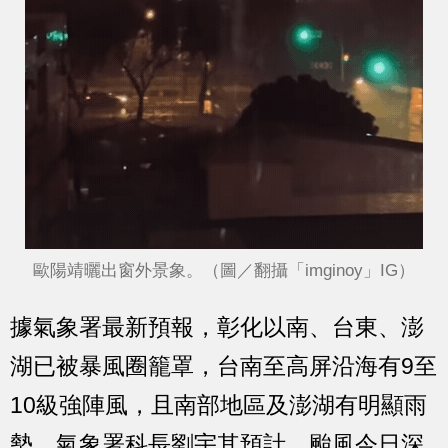
歐陽靖曬出窗外景象。（圖／翻攝「imginoy」IG）
據氣象署最新預報，彰化以南、台東、澎
湖已被暴風圈籠罩，台南至高屏沿海有9至
10級強陣風，且南部地區及澎湖有明顯雨
勢。氣象署科長劉宇其預計，颱風今日深