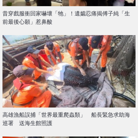
昔穿戲服衝回家嚇壞「牠」！遺孀忍痛揭傅子純「生
前最後心願」惹鼻酸
高雄漁船誤捕「世界最重爬蟲類」 船長緊急求助海
巡署 送海生館照護