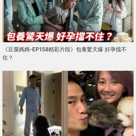
《豆腐媽媽-EP158精彩片段》包養驚天爆 好孕擋不
住？