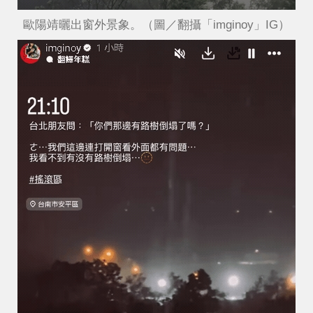
歐陽靖曬出窗外景象。（圖／翻攝「imginoy」IG）