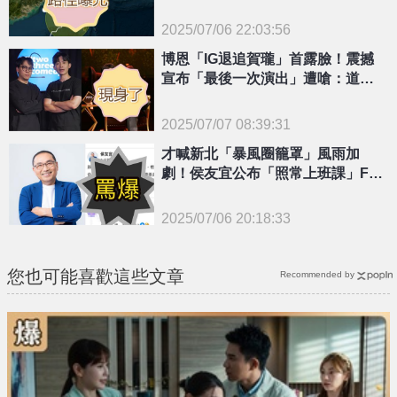
改停班
2025/07/06 22:03:56
{PLAYICON}
博恩「IG退追賀瓏」首露臉！震撼
宣布「最後一次演出」遭嗆：道歉
哭很假
2025/07/07 08:39:31
{PLAYICON}
才喊新北「暴風圈籠罩」風雨加
劇！侯友宜公布「照常上班課」FB
慘被灌爆
2025/07/06 20:18:33
{PLAYICON}
您也可能喜歡這些文章
Recommended by