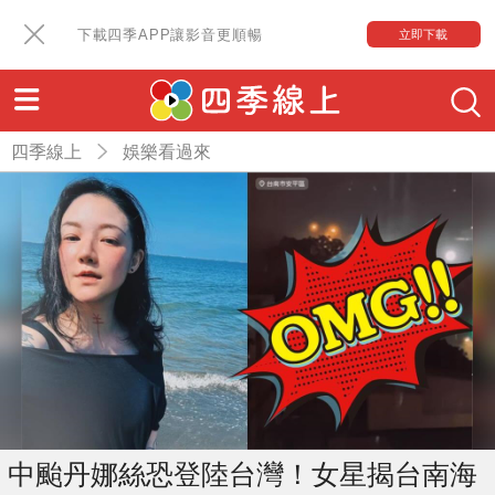
下載四季APP讓影音更順暢
立即下載
四季線上
娛樂看過來
中颱丹娜絲恐登陸台灣！女星揭台南海