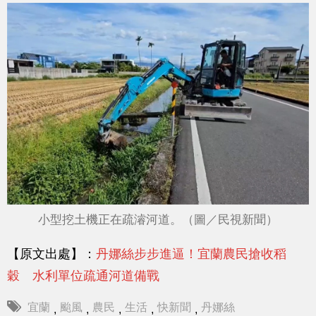
小型挖土機正在疏濬河道。（圖／民視新聞）
【原文出處】：
丹娜絲步步進逼！宜蘭農民搶收稻
穀 水利單位疏通河道備戰
宜蘭
颱風
農民
生活
快新聞
丹娜絲
,
,
,
,
,