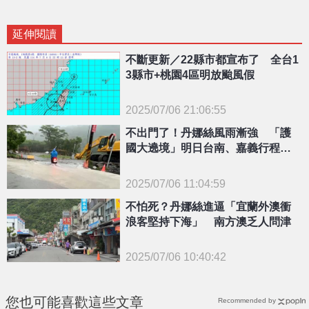
延伸閱讀
不斷更新／22縣市都宣布了 全台1
3縣市+桃園4區明放颱風假
2025/07/06 21:06:55
不出門了！丹娜絲風雨漸強 「護
{PLAYICON}
國大遶境」明日台南、嘉義行程取
消
2025/07/06 11:04:59
不怕死？丹娜絲進逼「宜蘭外澳衝
{PLAYICON}
浪客堅持下海」 南方澳乏人問津
2025/07/06 10:40:42
{PLAYICON}
您也可能喜歡這些文章
Recommended by