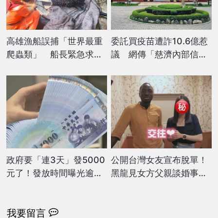
高雄漁船誤捕「世界最重
委託買疫苗遭詐10.6億惹
爬蟲類」 船長緊急求助
議 網傳「慈濟內部信全
海巡署 送海生館照護
文」曝光了
政府要「連3天」發5000
公開台灣女友宣布脫單！
元了！發放時間曝光逾期
黑龍見女方父親談婚事
沒領「視同放棄」
他因1事差點暴怒翻桌
我要留言