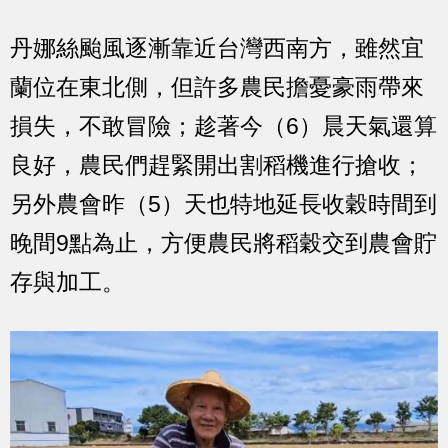
丹娜絲颱風逐漸靠近台灣西南方，雖然宜
蘭位在東北側，但許多農民擔憂豪雨帶來
損失，不敢冒險；趁著今（6）晨天氣還算
良好，農民們趕緊開出割稻機進行搶收；
另外農會昨（5）天也特地延長收穀時間到
晚間9點為止，方便農民將稻穀交到農會貯
存與加工。