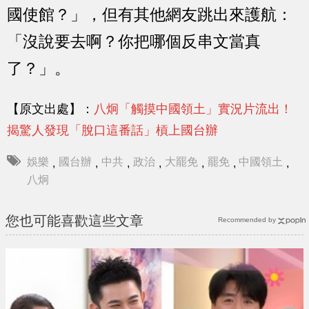
國使館？」，但有其他網友跳出來護航：
「沒說要去啊？你把哪個反串文當真
了？」。
【原文出處】：
八炯「觸摸中國領土」實況片流出！
揭驚人發現「脫口這番話」槓上國台辦
娛樂
國台辦
中共
政治
大罷免
罷免
中國領土
,
,
,
,
,
,
,
八炯
您也可能喜歡這些文章
Recommended by