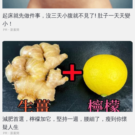
起床就先做件事，沒三天小腹就不見了! 肚子一天天變
小！
PR・新素簡
減肥首選，檸檬加它，堅持一週，腰細了，瘦到你懷
疑人生
PR・新素簡