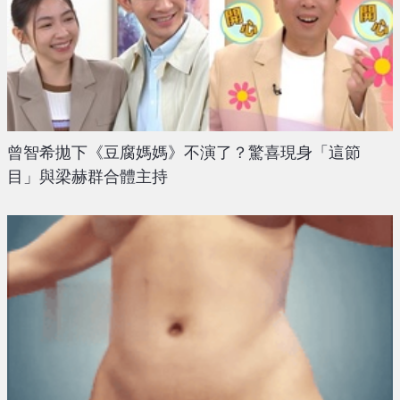
曾智希拋下《豆腐媽媽》不演了？驚喜現身「這節
目」與梁赫群合體主持