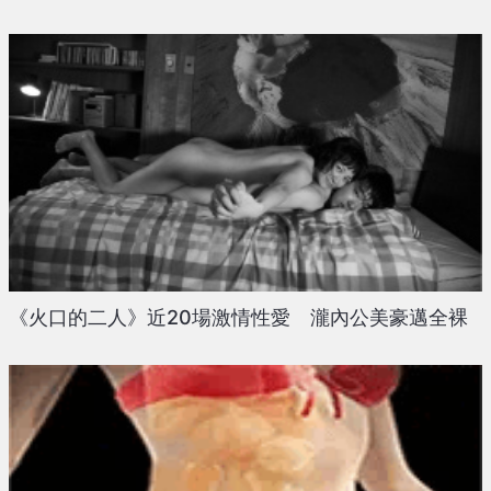
《火口的二人》近20場激情性愛 瀧內公美豪邁全裸