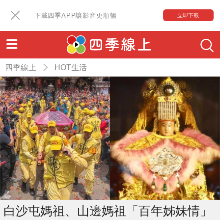
下載四季APP讓影音更順暢
立即下載
四季線上
HOT生活
白沙屯媽祖、山邊媽祖「百年姊妹情」