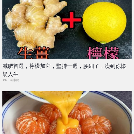
減肥首選，檸檬加它，堅持一週，腰細了，瘦到你懷
疑人生
PR・新素簡