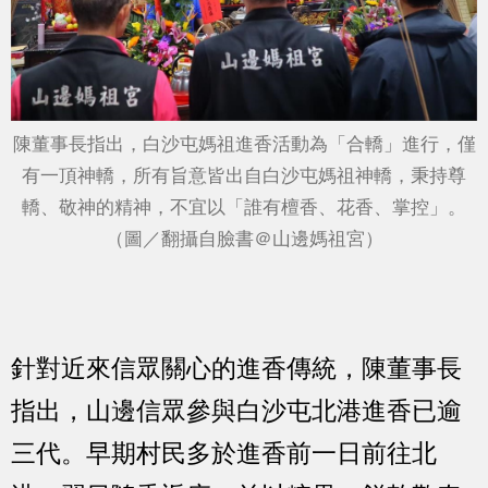
陳董事長指出，白沙屯媽祖進香活動為「合轎」進行，僅
有一頂神轎，所有旨意皆出自白沙屯媽祖神轎，秉持尊
轎、敬神的精神，不宜以「誰有檀香、花香、掌控」。
（圖／翻攝自臉書＠山邊媽祖宮）
針對近來信眾關心的進香傳統，陳董事長
指出，山邊信眾參與白沙屯北港進香已逾
三代。早期村民多於進香前一日前往北