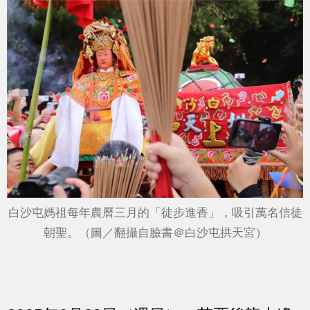
白沙屯媽祖每年農曆三月的「徒步進香」，吸引萬名信徒
朝聖。（圖／翻攝自臉書＠白沙屯拱天宮）