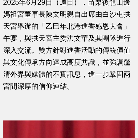
2025年6月29日（週日），苗栗後龍山邊
媽祖宮董事長陳文明親自出席由白沙屯拱
天宮舉辦的「乙巳年北港進香感恩大會」
午宴，與拱天宮主委洪文華及其團隊進行
深入交流。雙方針對進香活動的傳統價值
與文化傳承方向達成高度共識，並強調釐
清外界與媒體的不實訊息，進一步鞏固兩
宮間深厚的信仰連結。