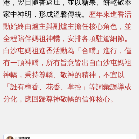
港，翌日隨香返庄，並以糖果、餅乾敬奉
家中神明，形成溫馨傳統。
歷年來進香活
動始終由爐主與副爐主擔任核心角色，並
全程陪伴媽祖神轎，安排各項駐駕細節。
白沙屯媽祖進香活動為「合轎」進行，僅
有一頂神轎，所有旨意皆出自白沙屯媽祖
神轎，秉持尊轎、敬神的精神，不宜以
「誰有檀香、花香、掌控」等詞彙誤導或
分化，應回歸尊神敬轎的信仰核心。