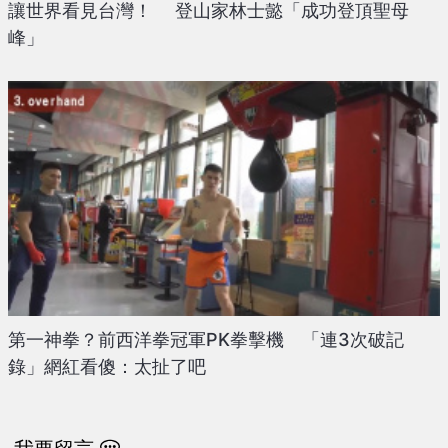
讓世界看見台灣！ 登山家林士懿「成功登頂聖母
峰」
第一神拳？前西洋拳冠軍PK拳擊機 「連3次破記
錄」網紅看傻：太扯了吧