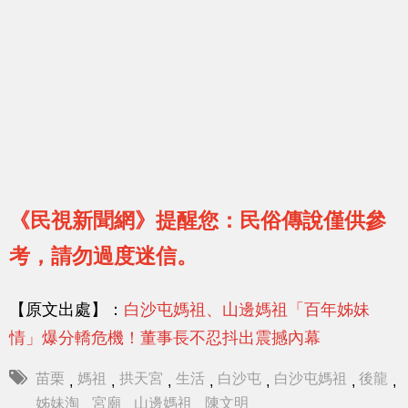
《民視新聞網》提醒您：民俗傳說僅供參
考，請勿過度迷信。
【原文出處】：
白沙屯媽祖、山邊媽祖「百年姊妹
情」爆分轎危機！董事長不忍抖出震撼內幕
苗栗
媽祖
拱天宮
生活
白沙屯
白沙屯媽祖
後龍
,
,
,
,
,
,
,
姊妹淘
宮廟
山邊媽祖
陳文明
,
,
,