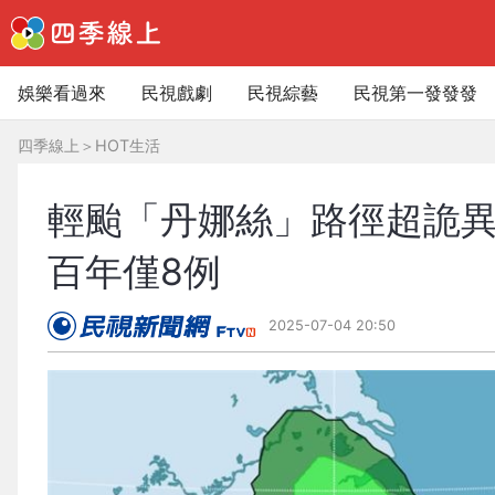
娛樂看過來
民視戲劇
民視綜藝
民視第一發發發
四季線上
＞
HOT生活
輕颱「丹娜絲」路徑超詭
百年僅8例
2025-07-04 20:50