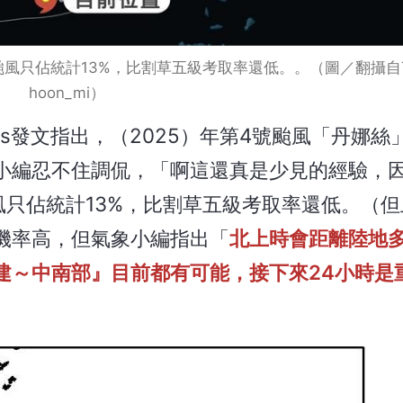
佔統計13%，比割草五級考取率還低。。（圖／翻攝自Thre
hoon_mi）
ds發文指出，（2025）年第4號颱風「丹娜絲
編忍不住調侃，「啊這還真是少見的經驗，因為
風只佔統計13%，比割草五級考取率還低。（
機率高，但氣象小編指出「
北上時會距離陸地
建～中南部』目前都有可能，接下來24小時是