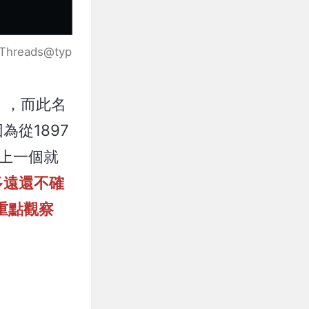
ads@typ
」，而此名
從1897
但上一個就
多遠還不確
重點觀察