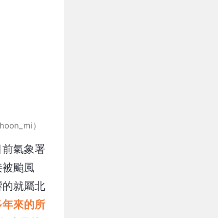
on_mi）
目前氣象署
接被颱風
響的就屬北
多年來的所