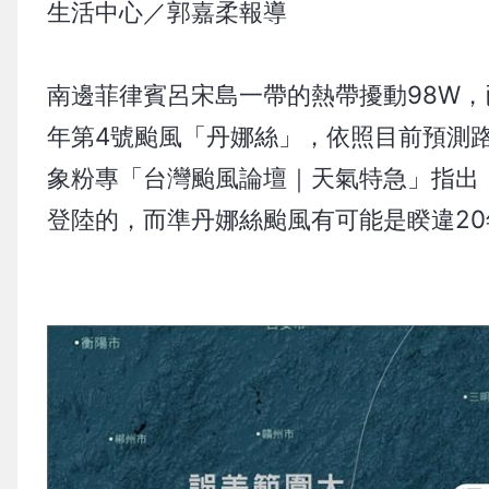
生活中心／郭嘉柔報導
南邊菲律賓呂宋島一帶的熱帶擾動98W，
年第4號颱風「丹娜絲」，依照目前預測
象粉專「台灣颱風論壇｜天氣特急」指出
登陸的，而準丹娜絲颱風有可能是睽違2