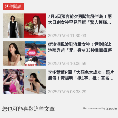
延伸閱讀
7月5日預言前夕勇闖能登半島！兩
大日劇女神罕見同框「驚人模樣」
曝光
2025/07/04 11:30:03
{PLAYICON}
從澎湖風波到流量女神！尹到怡泳
池辣秀超「兇」身材33秒畫面瘋傳
2025/07/04 10:06:59
李多慧遭P圖「大罷免大成功」照片
{PLAYICON}
瘋傳！黃揚明「揪1事」批：莫名其
妙
2025/07/05 08:38:29
{PLAYICON}
您也可能喜歡這些文章
Recommended by