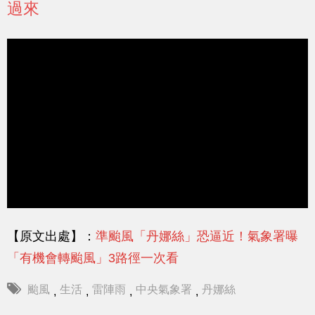
過來
【原文出處】：
準颱風「丹娜絲」恐逼近！氣象署曝
「有機會轉颱風」3路徑一次看
颱風
生活
雷陣雨
中央氣象署
丹娜絲
,
,
,
,