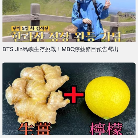
BTS Jin島嶼生存挑戰！MBC綜藝節目預告釋出