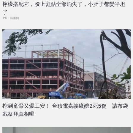
檸檬搭配它，臉上斑點全部消失了，小肚子都變平坦
了
PR・新素簡
挖到童骨又爆工安！ 台積電嘉義廠釀2死5傷 請布袋
戲祭拜真相曝