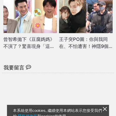
曾智希拋下《豆腐媽媽》
王子突PO圖：你與我同
不演了？驚喜現身「這節
在、不怕遭害！神隱9個
目」與梁赫群合體主持
月「2度發文」私下近況
曝
我要留言
本系統使用cookies, 繼續使用本網站表示您接受我們