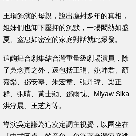
王琄飾演的母親，說出塵封多年的真相，
姐妹們也卸下壓抑的沉默，一場悶熱如盛
夏、窒息如密室的家庭對話就此爆發。
這齣舞台劇集結台灣重量級劇場演員，除
了吳念真之外，還包括王琄、姚坤君、顏
嘉樂、鄧安寧、朱宏章、張丹瑋、梁正
群、張晴、黃士勛、鄧雨忱、Miyaw Sika
洪淳晨、王芝方等。
導演吳定謙為這次定調主視覺，以圍坐在