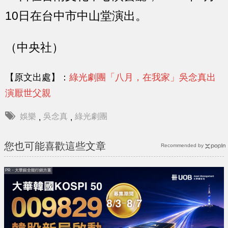
10日在台中市中山堂演出。
（中央社）
【原文出處】：
綠光劇團「八月，在我家」吳念真出
演厭世父親
娛樂
吳念真
綠光劇團
,
,
您也可能喜歡這些文章
Recommended by
PR・大華銀全能行銷方案