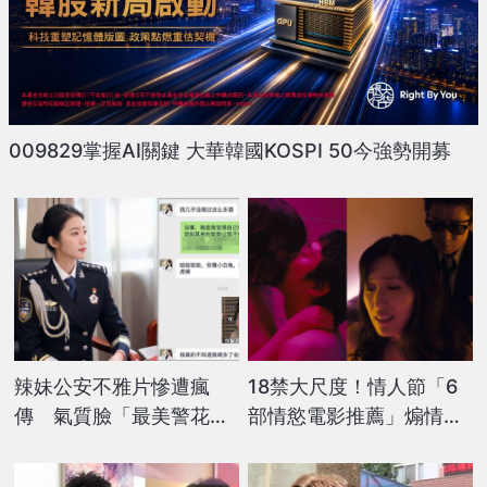
009829掌握AI關鍵 大華韓國KOSPI 50今強勢開募
辣妹公安不雅片慘遭瘋
18禁大尺度！情人節「6
傳 氣質臉「最美警花」
部情慾電影推薦」煽情誘
人設盡毀
惑、激情床戰...一刀未剪
免費線上看