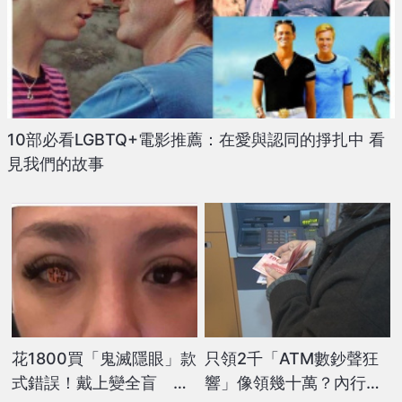
10部必看LGBTQ+電影推薦：在愛與認同的掙扎中 看
見我們的故事
花1800買「鬼滅隱眼」款
只領2千「ATM數鈔聲狂
式錯誤！戴上變全盲 她
響」像領幾十萬？內行