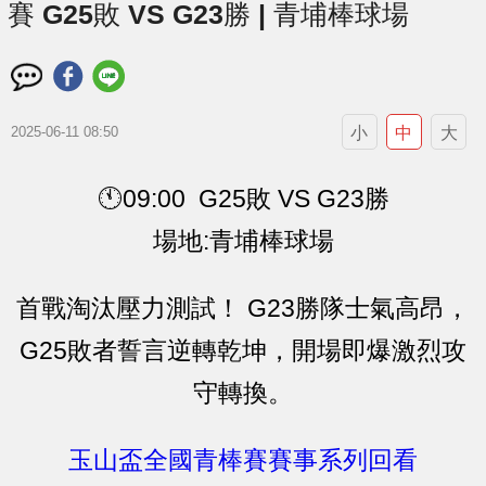
賽 G25敗 VS G23勝 | 青埔棒球場
小
中
大
2025-06-11 08:50
🕚09:00 G25敗 VS G23勝
場地:青埔棒球場
首戰淘汰壓力測試！ G23勝隊士氣高昂，
G25敗者誓言逆轉乾坤，開場即爆激烈攻
守轉換。
玉山盃全國青棒賽賽事系列回看