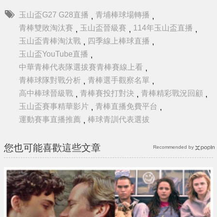
玉山盃G27 G28直播
青埔棒球場轉播
,
,
青棒雙敗淘汰賽
玉山盃晉級賽
114年玉山盃直播
,
,
,
玉山盃青棒淘汰戰
四季線上棒球直播
,
,
玉山盃YouTube直播
,
中華青棒代表隊選拔賽青棒賽線上看
,
青棒球隊對戰分析
青棒選手觀察名單
,
,
高中棒球晉級戰
青棒賽投打對決
青棒精彩戰況回顧
,
,
,
玉山盃賽事精華影片
青棒直播免費平台
,
,
運動賽事直播推薦
棒球青訓代表選拔
,
您也可能喜歡這些文章
Recommended by