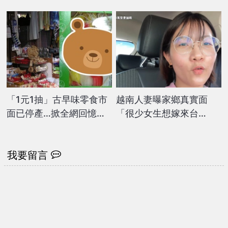
怒威脅：檢舉賣家
「抖出真相」網驚：太羞
辱人
「1元1抽」古早味零食市
越南人妻曝家鄉真實面
面已停產…掀全網回憶
「很少女生想嫁來台
殺：吃過都當阿公阿嬤！
灣」 開酸：不要帶刻板
印象
我要留言