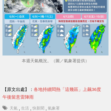
本週天氣概況。（圖／氣象署提供）
【原文出處】：
各地持續悶熱「這幾區」上飆36度
午後留意雷陣雨
天氣
生活
快新聞
氣象署
,
,
,