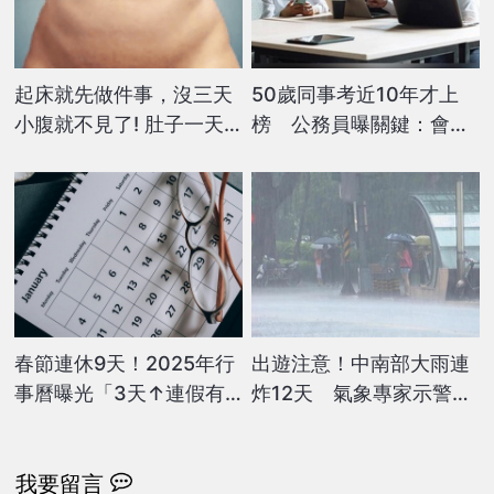
起床就先做件事，沒三天
50歲同事考近10年才上
小腹就不見了! 肚子一天
榜 公務員曝關鍵：會做
天變小！
事不等於會考試
春節連休9天！2025年行
出遊注意！中南部大雨連
事曆曝光「3天↑連假有6
炸12天 氣象專家示警
個」這樣請假再爽放9天
「遠離山區」
我要留言