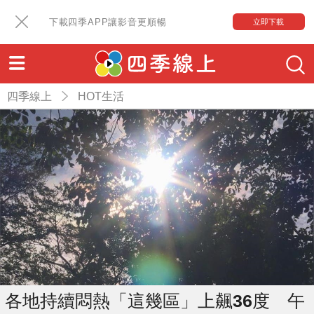
下載四季APP讓影音更順暢
立即下載
四季線上
HOT生活
各地持續悶熱「這幾區」上飆36度 午