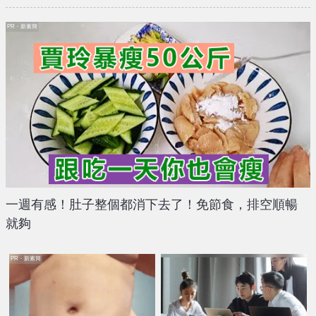
PR・新素簡
一週有感！肚子整個都消下去了！免節食，排空順暢
就夠
PR・新素簡