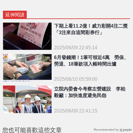
延伸閱讀
下期上看11.2億！威力彩開4注二獎
「3注來自這間彩券行」
2025/06/09 22:45:14
{PLAYICON}
6月發錢潮！1筆可領近4萬 勞保、
勞退、18筆款項入帳時間出爐
2025/06/10 05:59:00
{PLAYICON}
立院內委會今考察左營建設 李柏
毅籲：加快進度避免民怨
2025/06/09 22:41:15
{PLAYICON}
您也可能喜歡這些文章
Recommended by