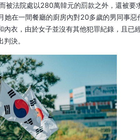
而被法院處以280萬韓元的罰款之外，還被要
月她在一間餐廳的廚房內對20多歲的男同事惡
和內衣，由於女子並沒有其他犯罪紀錄，且已
出判決。