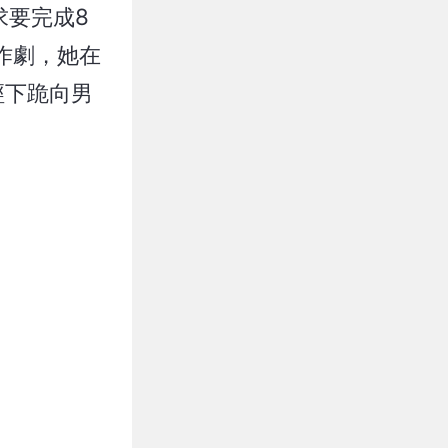
求要完成8
作劇，她在
經下跪向男