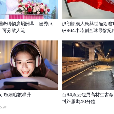
洲際購物廣場開幕 盧秀燕：
伊朗斷網人民與世隔絕逾
」可分散人流
破864小時創全球最慘紀
夜 癌細胞數攀升
台64線丟包男高材生害命
封路履勘40分鐘
心抗癌