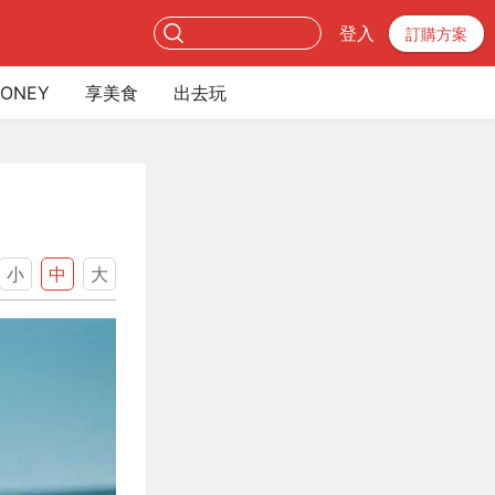
登入
訂購方案
ONEY
享美食
出去玩
小
中
大