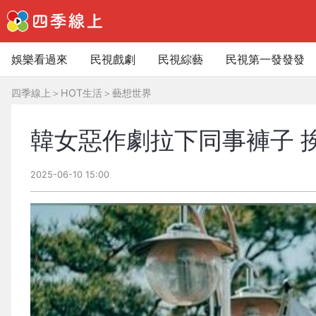
娛樂看過來
民視戲劇
民視綜藝
民視第一發發發
四季線上
＞
HOT生活
＞
藝想世界
韓女惡作劇拉下同事褲子 挨
2025-06-10 15:00