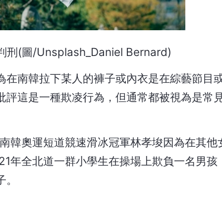
splash_Daniel Bernard)
為在南韓拉下某人的褲子或內衣是在綜藝節目
批評這是一種欺凌行為，但通常都被視為是常
年南韓奧運短道競速滑冰冠軍林孝埈因為在其他
21年全北道一群小學生在操場上欺負一名男孩
子。