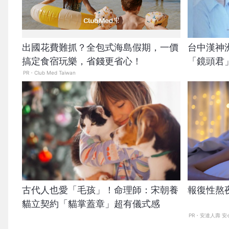
出國花費難抓？全包式海島假期，一價
台中漢神
搞定食宿玩樂，省錢更省心！
「鏡頭君
PR・Club Med Taiwan
古代人也愛「毛孩」！命理師：宋朝養
報復性熬
貓立契約「貓掌蓋章」超有儀式感
PR・安達人壽 安