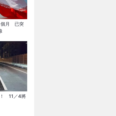
1個月 已突
錄
！ 11／4將