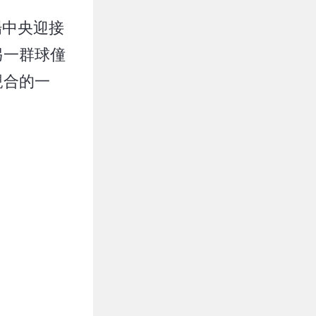
場中央迎接
另一群球僮
親合的一