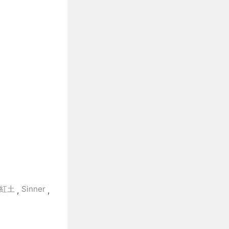
紅土
Sinner
,
,