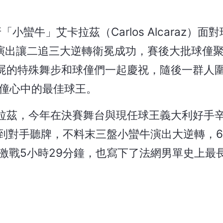
蠻牛」艾卡拉茲（Carlos Alcaraz）面
.5小時，演出讓二追三大逆轉衛冕成功，賽後大批球僮
屍的特殊舞步和球僮們一起慶祝，隨後一群人
球僮心中的最佳球王。
拉茲，今年在決賽舞台與現任球王義大利好手
遭到對手聽牌，不料末三盤小蠻牛演出大逆轉，6比
方激戰5小時29分鐘，也寫下了法網男單史上最