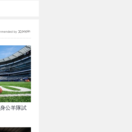
mmended by
ld現身公羊隊試