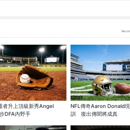
Reco
者升上頂級新秀Angel
NFL傳奇Aaron Dona
同步DFA內野手
訓 復出傳聞將成真