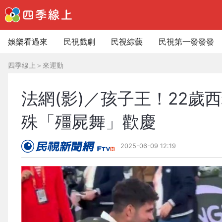
娛樂看過來
民視戲劇
民視綜藝
民視第一發發發
四季線上
＞
來運動
法網(影)／孩子王！22
殊「殭屍舞」歡慶
2025-06-09 12:19