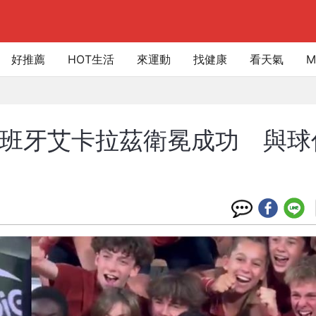
好推薦
HOT生活
來運動
找健康
看天氣
M
歲西班牙艾卡拉茲衛冕成功 與