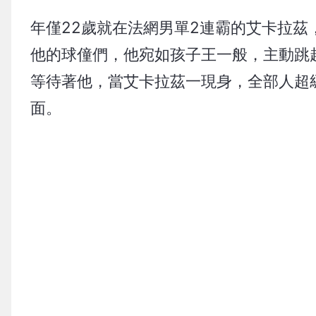
年僅22歲就在法網男單2連霸的艾卡拉
他的球僮們，他宛如孩子王一般，主動跳
等待著他，當艾卡拉茲一現身，全部人超
面。