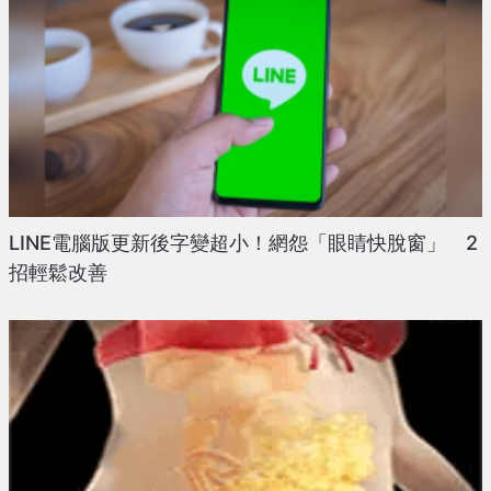
LINE電腦版更新後字變超小！網怨「眼睛快脫窗」 2
招輕鬆改善