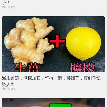
小！
PR・新素簡
減肥首選，檸檬加它，堅持一週，腰細了，瘦到你懷
疑人生
PR・新素簡