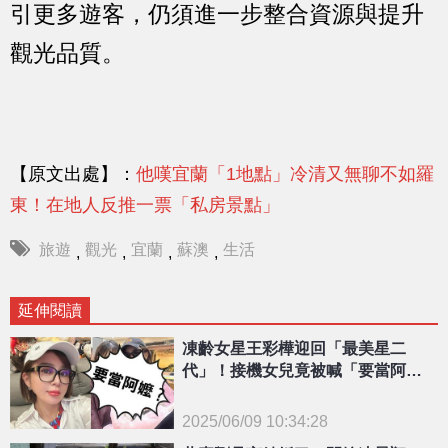
引更多遊客，仍須進一步整合資源與提升
觀光品質。
【原文出處】：
他嘆宜蘭「1地點」冷清又無聊不如羅
東！在地人反推一票「私房景點」
旅遊
觀光
宜蘭
蘇澳
生活
,
,
,
,
延伸閱讀
凍齡女星王彩樺迎回「最美星二
代」！接機女兒竟被喊「要當阿
嬤」她嚇回2字
2025/06/09 10:34:28