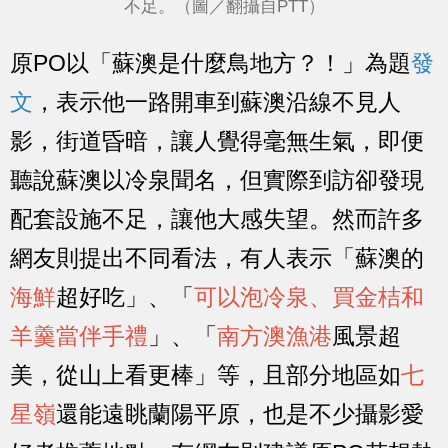
不足。（圖／翻攝自PTT）
原PO以「蘇澳是什麼鳥地方？！」為題
發
文
，表示他一路開車到蘇澳沿線不見人
影，街道昏暗，讓人覺得毫無生氣，即便
聽說蘇澳以冷泉聞名，但實際到訪卻發現
配套設施不足，讓他大感失望。然而許多
網友則提出不同看法，有人表示「蘇澳的
海鮮
超好吃」、「
可以泡冷泉、買金桔和
羊羹當伴手禮
」、「
南方澳漁港
風景超
美，從山上看更棒」等，且部分地區如
七
星嶺
還能遠眺蘭陽平原，也是不少攝影愛