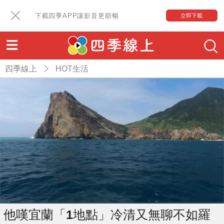
下載四季APP讓影音更順暢
立即下載
四季線上
HOT生活
他嘆宜蘭「1地點」冷清又無聊不如羅