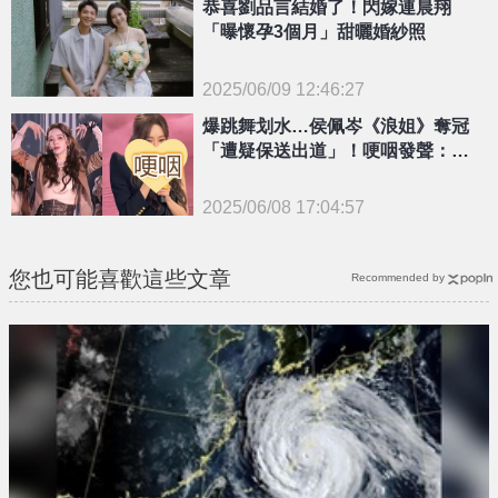
恭喜劉品言結婚了！閃嫁連晨翔
{PLAYICON}
「曝懷孕3個月」甜曬婚紗照
2025/06/09 12:46:27
{PLAYICON}
爆跳舞划水…侯佩岑《浪姐》奪冠
「遭疑保送出道」！哽咽發聲：我
和大家道歉
2025/06/08 17:04:57
{PLAYICON}
您也可能喜歡這些文章
Recommended by