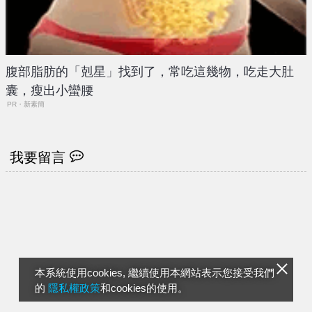
腹部脂肪的「剋星」找到了，常吃這幾物，吃走大肚
囊，瘦出小蠻腰
PR・新素簡
我要留言
本系統使用cookies, 繼續使用本網站表示您接受我們
的
隱私權政策
和cookies的使用。