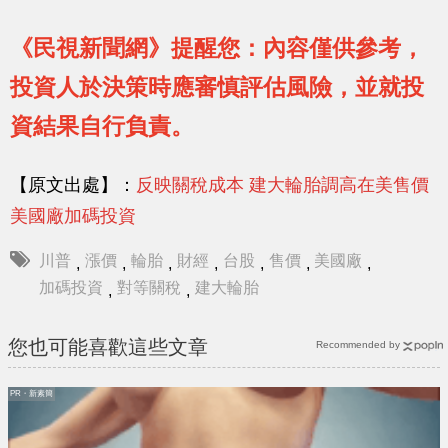
《民視新聞網》提醒您：內容僅供參考，
投資人於決策時應審慎評估風險，並就投
資結果自行負責。
【原文出處】：
反映關稅成本 建大輪胎調高在美售價
美國廠加碼投資
川普
漲價
輪胎
財經
台股
售價
美國廠
,
,
,
,
,
,
,
加碼投資
對等關稅
建大輪胎
,
,
您也可能喜歡這些文章
Recommended by
PR・新素簡