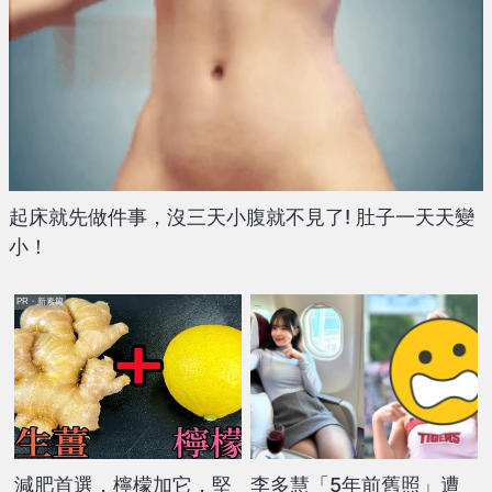
起床就先做件事，沒三天小腹就不見了! 肚子一天天變
小！
PR・新素簡
減肥首選，檸檬加它，堅
李多慧「5年前舊照」遭