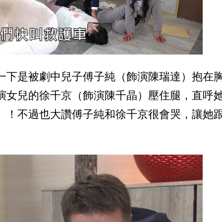
一下是被劇中兒子傅子純（飾演陳瑞達）抱在
演女兒的徐千京（飾演陳千晶）壓住腿，直呼
」！不過也大讚傅子純和徐千京很會哭，讓她