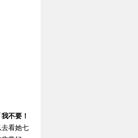
「
我不要！
以去看她七