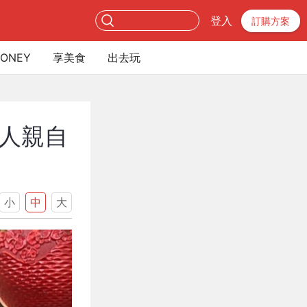
登入
訂購方案
ONEY
享美食
出去玩
人親自
小
中
大