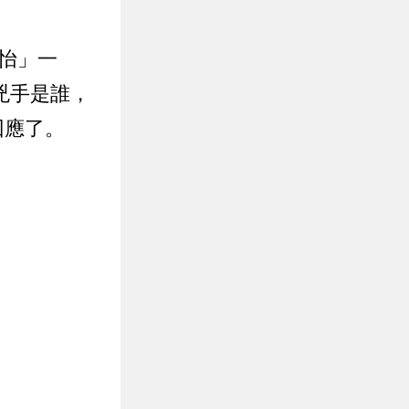
怡」一
兇手是誰，
回應了。