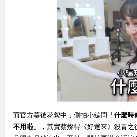
而官方幕後花絮中，側拍小編問「
什麼時
不用啦
」，其實蔡燦得《好運來》殺青之