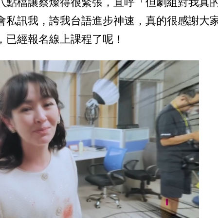
八點檔讓蔡燦得很緊張，直呼「但劇組對我真
會私訊我，誇我台語進步神速，真的很感謝大
，已經報名線上課程了呢！