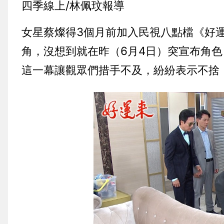
四季線上/林佩玟報導
女星蔡燦得3個月前加入民視八點檔《好
角，沒想到就在昨（6月4日）突宣布角
這一幕讓觀眾們措手不及，紛紛表示不捨