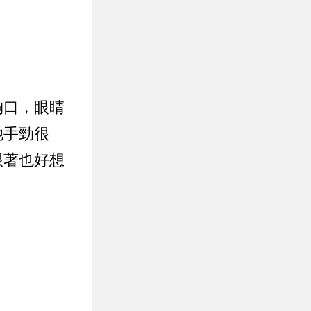
胸口，眼睛
她手勁很
跟著也好想