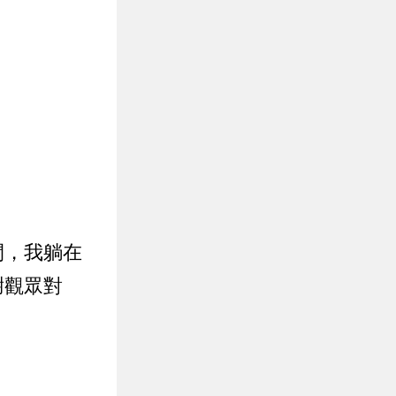
間，我躺在
謝觀眾對