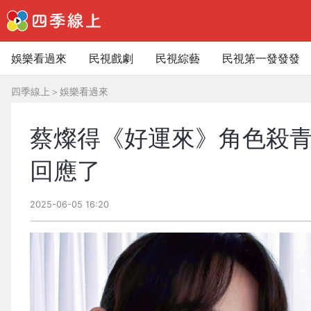
娛樂看過來
民視戲劇
民視綜藝
民視第一發發發
四季線上
＞
娛樂看過來
蔡燦得《好運來》角色殺
回應了
2025-06-05 16:20