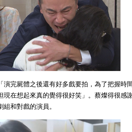
「演完屍體之後還有好多戲要拍，為了把握時
但現在想起來真的覺得很好笑」。蔡燦得很感
劇組和對戲的演員。