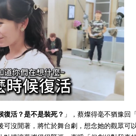
候復活？是不是裝死？
」，蔡燦得毫不猶豫回
後可沒閒著，將忙於舞台劇，想念她的觀眾可