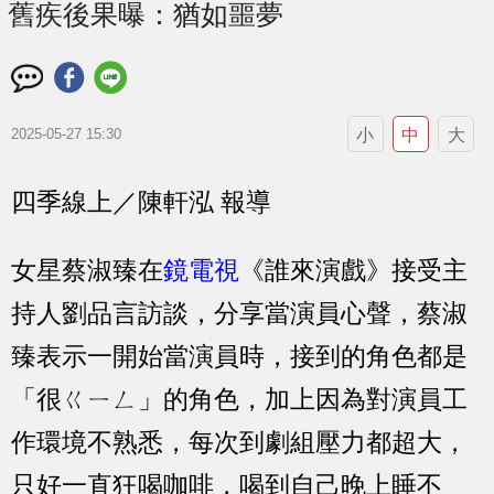
舊疾後果曝：猶如噩夢
小
中
大
2025-05-27 15:30
四季線上／陳軒泓 報導
女星蔡淑臻在
鏡電視
《誰來演戲》接受主
持人劉品言訪談，分享當演員心聲，蔡淑
臻表示一開始當演員時，接到的角色都是
「很ㄍㄧㄥ」的角色，加上因為對演員工
作環境不熟悉，每次到劇組壓力都超大，
只好一直狂喝咖啡，喝到自己晚上睡不