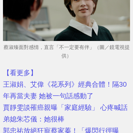
蔡淑臻面對感情，直言「不一定要有伴」（圖／鏡電視提
供）
【看更多】
王淑娟、艾偉《花系列》經典合體！隔30
年再當夫妻 她被一句話感動了
賈靜雯談罹癌親曝「家庭經驗」 心疼喊話
弟媳朱芯儀：她很棒
郭忠祐放絕狂寵蔡家蓁！「爆閃行徑曝