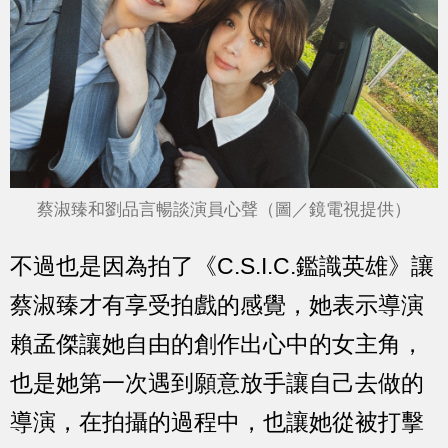
蔡淑臻和劉品言暢談演員心聲（圖／鏡電視提供）
不過也是因為拍了《C.S.I.C.鑑識英雄》讓
蔡淑臻才有享受拍戲的感覺，她表示導演
賴孟傑讓她自由的創作出心中的女主角，
也是她第一次遇到願意放手讓自己去做的
導演，在拍攝的過程中，也讓她從被打擊