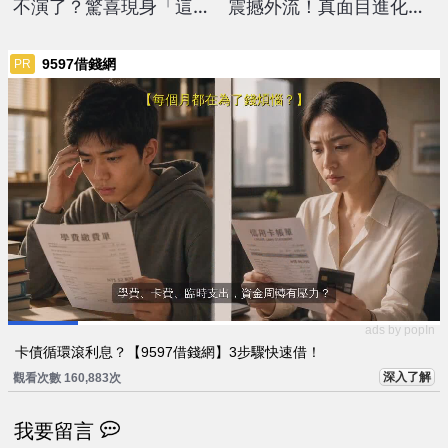
不演了？驚喜現身「這節
震撼外流！真面目進化
目」與梁赫群合體主持
「判若兩人」網嚇爛：不
同人
9597借錢網
PR
ads by popIn
卡債循環滾利息？【9597借錢網】3步驟快速借！
深入了解
觀看次數 160,883次
我要留言