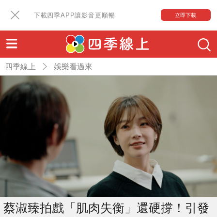
下載四季APP讓影音更順暢
立即下載
四季線上
娛樂看過來
蔡淑臻拍戲「肌肉失衡」還硬撐！引發