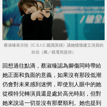
蔡淑臻表示拍《C.S.I.C.鑑識英雄》讓她慢慢建立演員的
自信（圖／鏡電視提供）
回想過往點滴，蔡淑臻認為腳傷同時帶給
她正面和負面的意義，如果沒有那段低潮
仍會對未來感到迷惘，即使別人眼中的她
從模特兒轉演員還是處於高光時刻，但對
她來說這一切並沒有那麼順利。她也提到