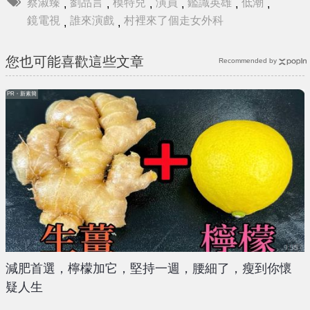
蔡淑臻
劉品言
模特兒
演員
鑑識英雄
低潮
,
,
,
,
,
,
鏡電視
誰來演戲
村裡來了個走女外科
,
,
您也可能喜歡這些文章
Recommended by
PR・新素簡
減肥首選，檸檬加它，堅持一週，腰細了，瘦到你懷
疑人生