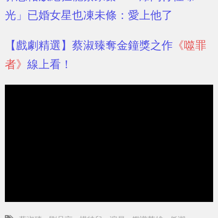
光」已婚女星也凍未條：愛上他了
【戲劇精選】
蔡淑臻奪金鐘獎之作
《噬罪
者》
線上看！