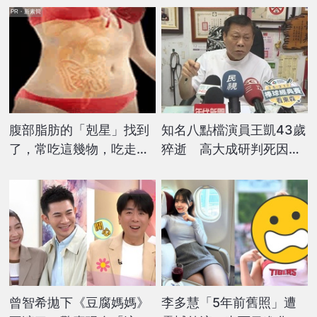
PR・新素簡
腹部脂肪的「剋星」找到
知名八點檔演員王凱43歲
了，常吃這幾物，吃走大
猝逝 高大成研判死因：
肚囊，瘦出小蠻腰
服藥後喝酒非常危險
曾智希拋下《豆腐媽媽》
李多慧「5年前舊照」遭