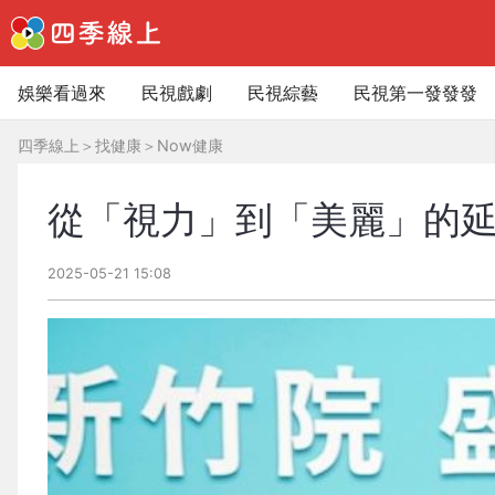
娛樂看過來
民視戲劇
民視綜藝
民視第一發發發
四季線上
＞
找健康
＞
Now健康
從「視力」到「美麗」的延
2025-05-21 15:08