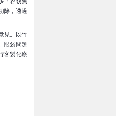
多「容貌焦
切除，透過
意見。以竹
。眼袋問題
行客製化療