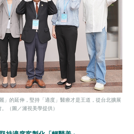
麗」的延伸，堅持「適度」醫療才是王道，從台北擴展
竹。（圖／濰視美學提供）
學堅持適度客製化「輕醫美」