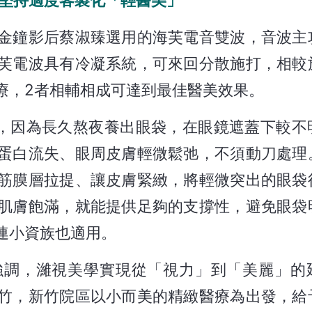
金鐘影后蔡淑臻選用的海芙電音雙波，音波主
芙電波具有冷凝系統，可來回分散施打，相較
療，2者相輔相成可達到最佳醫美效果。
例，因為長久熬夜養出眼袋，在眼鏡遮蓋下較不
蛋白流失、眼周皮膚輕微鬆弛，不須動刀處理
筋膜層拉提、讓皮膚緊緻，將輕微突出的眼袋
肌膚飽滿，就能提供足夠的支撐性，避免眼袋
連小資族也適用。
強調，濰視美學實現從「視力」到「美麗」的
竹，新竹院區以小而美的精緻醫療為出發，給