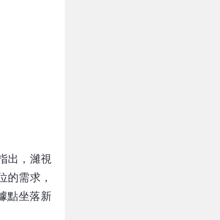
指出，濰視
位的需求，
據點坐落新