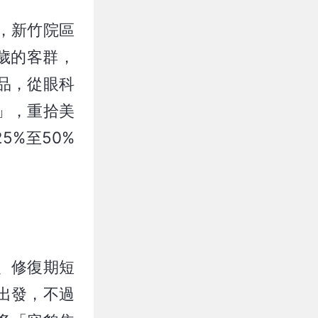
，新竹院區
歲的客群，
品，從眼科
」，重拾美
%至50%
、修復期短
出發，不過