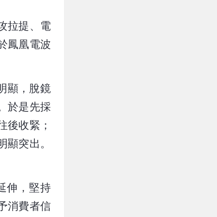
攻拉提、電
於鳳凰電波
明顯，脫鏡
。於是先採
往後收緊；
明顯突出。
延伸，堅持
予消費者信