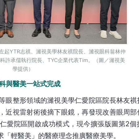
左起YTR志祺、濰視美學林友祺院長、濰視眼科翁林仲
視眼科許承儒執行院長、TYC企業代表Tim。（圖／濰視美
學提供）
眼科與醫美一站式完成
等眼整形領域的濰視美學仁愛院區院長林友祺
，近視雷射術後摘下眼鏡，再發現改善眼周部
仁愛院區開啟成功模式，現今擴張版圖第2個
求「輕醫美」的醫療理念推廣醫療美學。