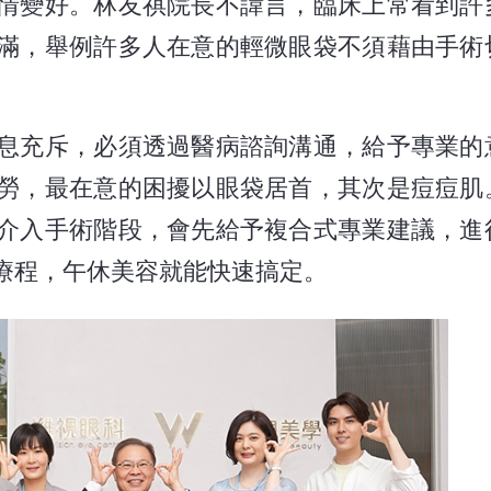
情變好。林友祺院長不諱言，臨床上常看到許
滿，舉例許多人在意的輕微眼袋不須藉由手術
息充斥，必須透過醫病諮詢溝通，給予專業的
勞，最在意的困擾以眼袋居首，其次是痘痘肌
介入手術階段，會先給予複合式專業建議，進
療程，午休美容就能快速搞定。