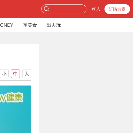
登入
訂購方案
ONEY
享美食
出去玩
小
中
大