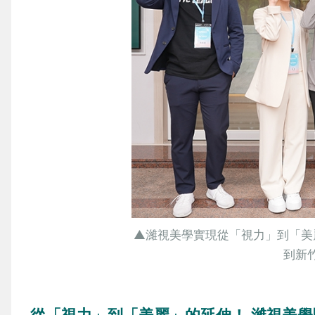
▲濰視美學實現從「視力」到「美
到新
從「視力」到「美麗」的延伸！ 濰視美