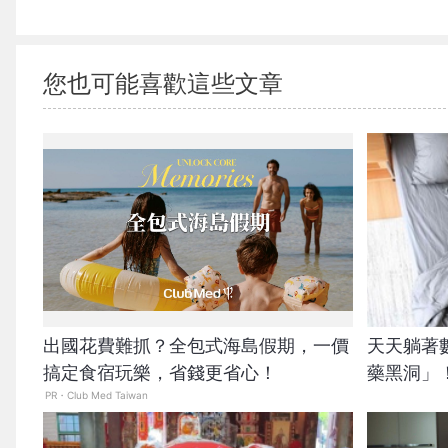
您也可能喜歡這些文章
出國花費難抓？全包式海島假期，一價
天天躺著
搞定食宿玩樂，省錢更省心！
藥黑洞」
PR・Club Med Taiwan