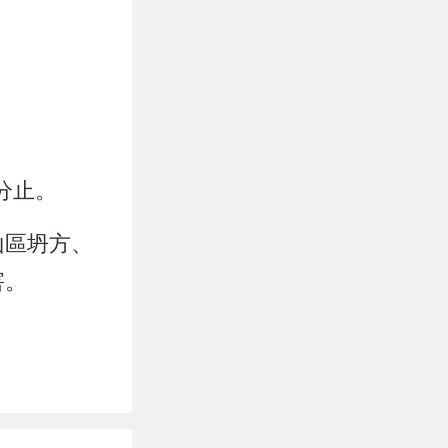
分止。
山區坍方、
害。