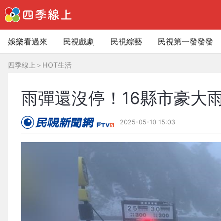
娛樂看過來
民視戲劇
民視綜藝
民視第一發發發
四季線上
＞
HOT生活
雨彈還沒停！16縣市豪大
2025-05-10 15:03