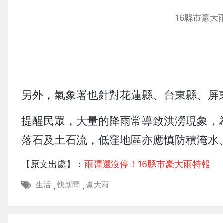
16縣市豪
另外，氣象署也針對花蓮縣、台東縣、屏東
提醒民眾，大量的降雨常導致洪澇現象，
落石及土石流，低窪地區亦應慎防積淹水
【原文出處】：
雨彈還沒停！16縣市豪大雨特報 
生活
快新聞
豪大雨
,
,