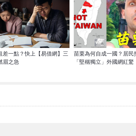
租差一點？快上【易借網】三
苗栗為何自成一國？居民
燃眉之急
「堅稱獨立」外國網紅驚