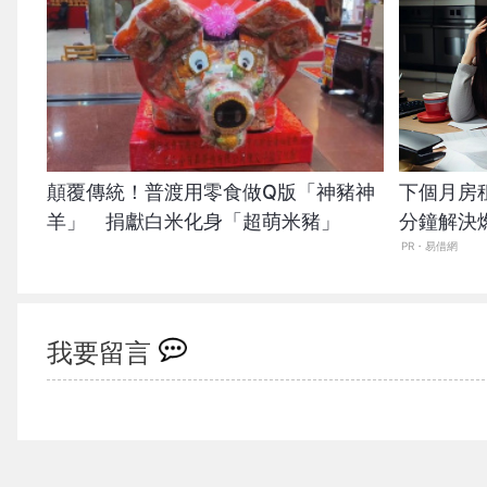
顛覆傳統！普渡用零食做Q版「神豬神
下個月房
羊」 捐獻白米化身「超萌米豬」
分鐘解決
PR・易借網
我要留言