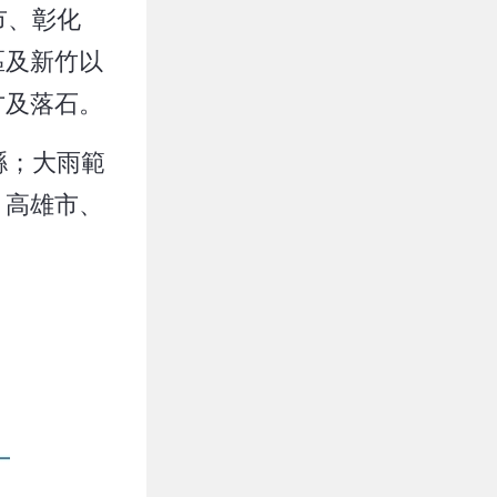
市、彰化
區及新竹以
方及落石。
縣；大雨範
、高雄市、