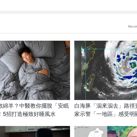
Reco
數綿羊？中醫教你擺脫「安眠
白海豚「泅來泅去」路徑
！5招打造極致好睡風水
家示警「一地區」感受明