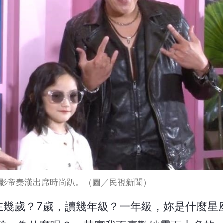
影帝秦漢出席時尚趴。（圖／民視新聞）
妳現在幾歲？7歲，讀幾年級？一年級，妳是什麼星