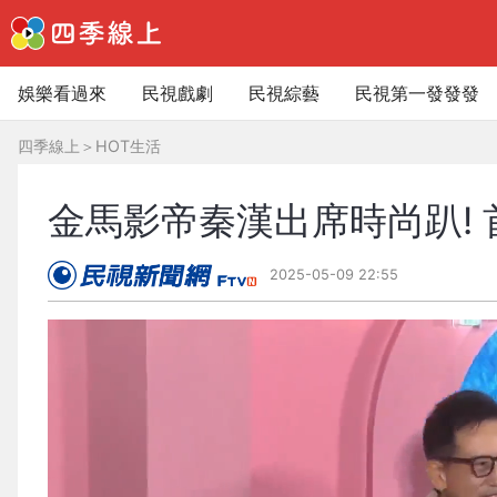
娛樂看過來
民視戲劇
民視綜藝
民視第一發發發
四季線上
＞
HOT生活
金馬影帝秦漢出席時尚趴!
2025-05-09 22:55