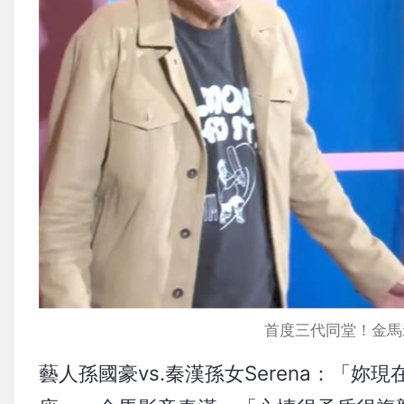
首度三代同堂！金馬
藝人孫國豪vs.秦漢孫女Serena：「