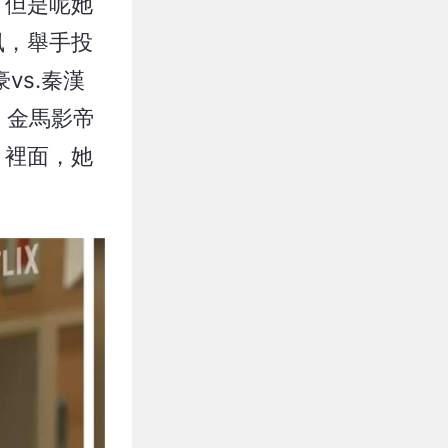
，但是呢她
風，舉手投
vs.秦漢
」金馬影帝
）裡面，她