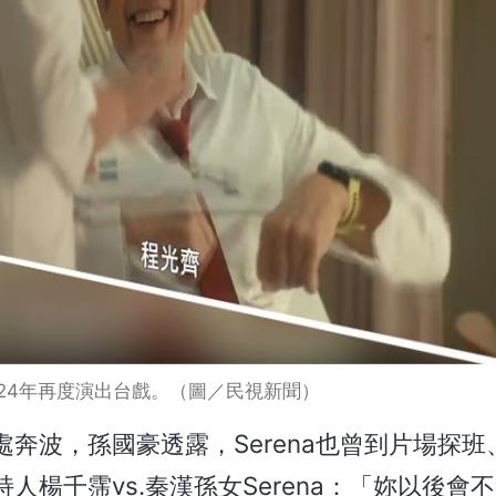
24年再度演出台戲。（圖／民視新聞）
奔波，孫國豪透露，Serena也曾到片場探班
楊千霈vs.秦漢孫女Serena：「妳以後會