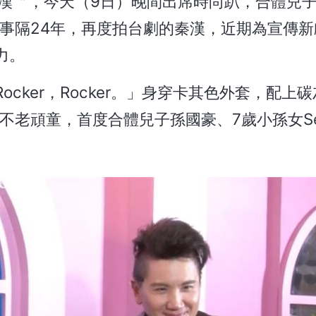
漢〞，今天（9日）晚間出席時尚趴，合體兒子
秀，事隔24年，再度拍台劇的秦漢，近期為宣傳
力。
ker，Rocker。」身穿卡其色外套，配上碳
界不老頑童，首度合體兒子孫國豪、7歲小孫女Se