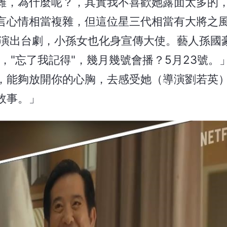
雜，為什麼呢？，其實我不喜歡她露面太多的
言心情相當複雜，但這位星三代相當有大將之
演出台劇，小孫女也化身宣傳大使。藝人孫國豪
？，"忘了我記得"，幾月幾號會播？5月23號。
，能夠放開你的心胸，去感受她（導演劉若英
故事。」