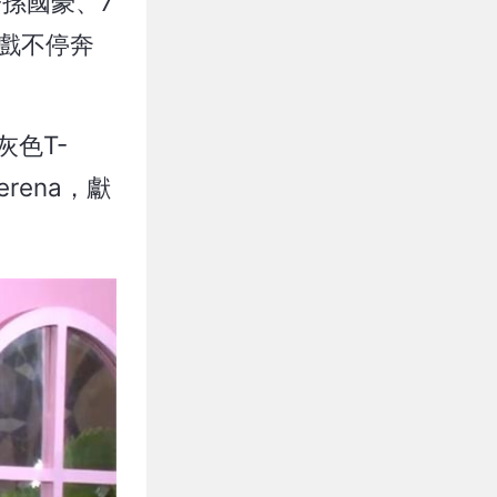
孫國豪、7
新戲不停奔
灰色T-
rena，獻