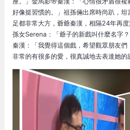
座。」金馬影帝秦漢：「心情很矛盾很複
好像挺習慣的。」祖孫倆出席時尚趴，坦
足都非常大方，爺爺秦漢，相隔24年再度
孫女Serena：「爺子的新戲叫什麼名字
秦漢：「我覺得這個戲，希望觀眾朋友們
非常的有很多的愛，很真誠地去表達她的