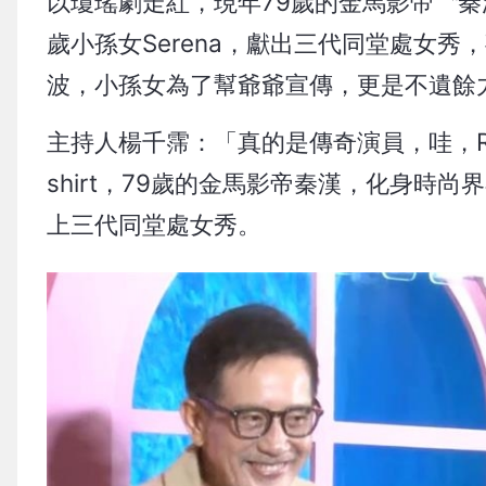
以瓊瑤劇走紅，現年79歲的金馬影帝〝秦
歲小孫女Serena，獻出三代同堂處女
波，小孫女為了幫爺爺宣傳，更是不遺餘
主持人楊千霈：「真的是傳奇演員，哇，Roc
shirt，79歲的金馬影帝秦漢，化身時尚
上三代同堂處女秀。