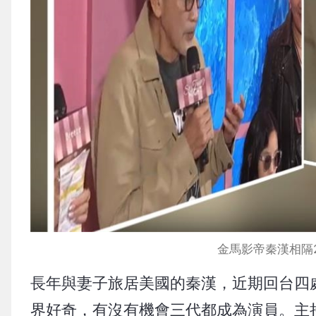
金馬影帝秦漢相隔
長年與妻子旅居美國的秦漢，近期回台四處
界好奇，有沒有機會三代都成為演員。主持人