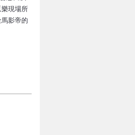
逗樂現場所
金馬影帝的