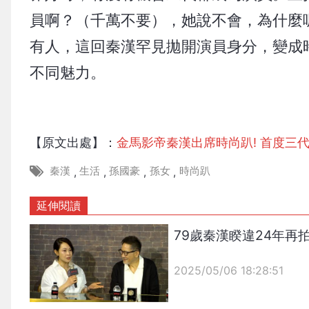
員啊？（千萬不要），她說不會，為什麼
有人，這回秦漢罕見拋開演員身分，變成
不同魅力。
【原文出處】：
金馬影帝秦漢出席時尚趴! 首度三
秦漢
生活
孫國豪
孫女
時尚趴
,
,
,
,
延伸閱讀
79歲秦漢睽違24年
2025/05/06 18:28:51