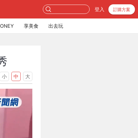
登入
訂購方案
ONEY
享美食
出去玩
秀
小
中
大