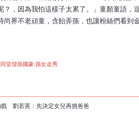
呢？，因為我怕這樣子太累了。」童顏童語，
時尚界不老頑童，含飴弄孫，也讓粉絲們看到
代同堂偕孫國豪.孫女走秀
再拍戲 劉若英：先決定女兒再挑爸爸