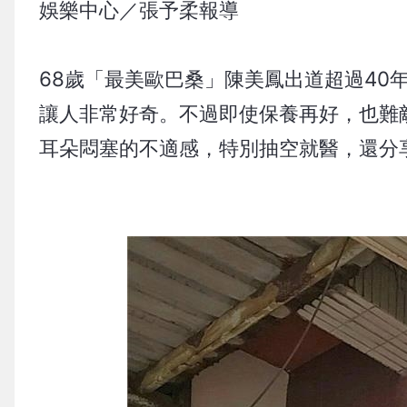
娛樂中心／張予柔報導
68歲「最美歐巴桑」陳美鳳出道超過40
讓人非常好奇。不過即使保養再好，也難
耳朵悶塞的不適感，特別抽空就醫，還分