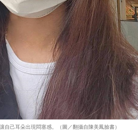
讓自己耳朵出現悶塞感。（圖／翻攝自陳美鳳臉書）