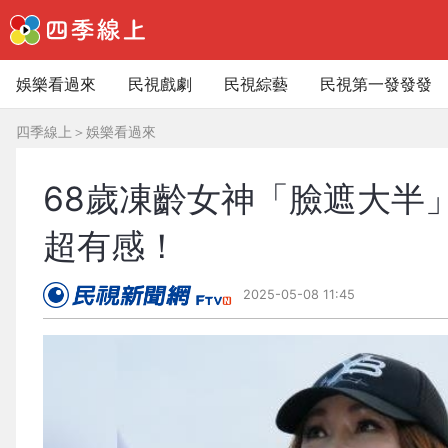
娛樂看過來
民視戲劇
民視綜藝
民視第一發發發
四季線上
＞
娛樂看過來
68歲凍齡女神「臉遮大半
超有感！
2025-05-08 11:45