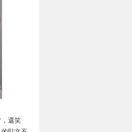
常，還笑
」的貼文不