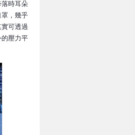
降落時耳朵
口罩，幾乎
其實可透過
外的壓力平