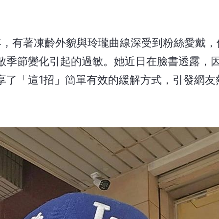
年，有著凍齡外貌與玲瓏曲線深受到粉絲愛戴，
敵季節變化引起的過敏。她近日在臉書透露，
享了「這1招」簡單有效的緩解方式，引發網友