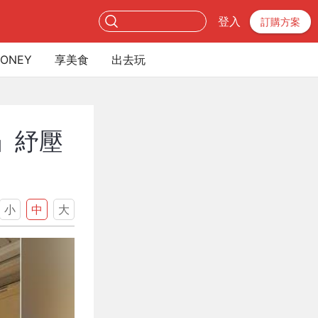
登入
訂購方案
ONEY
享美食
出去玩
」紓壓
小
中
大