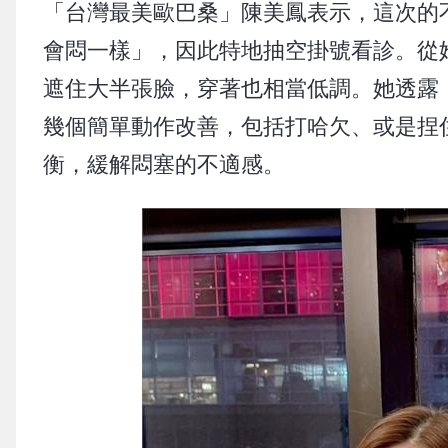
「台灣最美歐巴桑」陳美鳳表示，這次的
會悶一樣」，因此特地抽空掛號看診。從
遮住大半張臉，穿著也相當低調。她透露
幾個簡單動作改善，包括打哈欠、或是捏
衡，緩解悶塞的不適感。