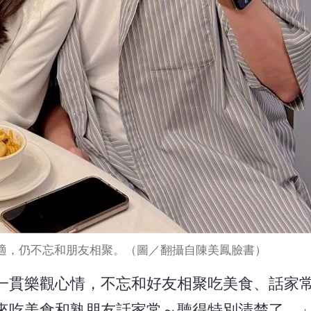
適，仍不忘和朋友相聚。（圖／翻攝自陳美鳳臉書）
一貫樂觀心情，不忘和好友相聚吃美食、話家
來吃美食和熟朋友話家常～聽得特別清楚了。