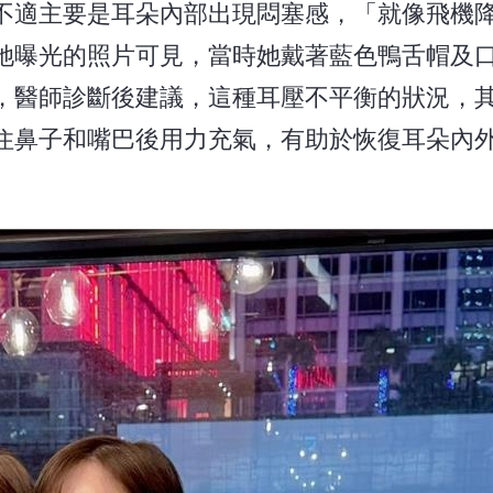
不適主要是耳朵內部出現悶塞感，「就像飛機
她曝光的照片可見，當時她戴著藍色鴨舌帽及
，醫師診斷後建議，這種耳壓不平衡的狀況，
住鼻子和嘴巴後用力充氣，有助於恢復耳朵內