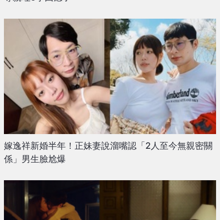
嫁逸祥新婚半年！正妹妻說溜嘴認「2人至今無親密關
係」男生臉尬爆