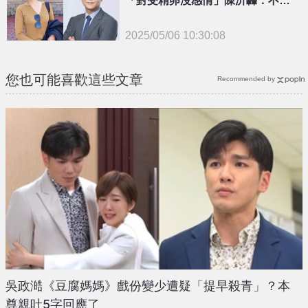
面對渣男行為
2025/05/06 10:30:08
{PLAYICON}
您也可能喜歡這些文章
Recommended by
吳政澔《豆腐媽媽》戲份變少遭疑「提早殺青」？本
尊親吐5字回應了