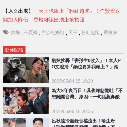
【原文出處】：
天王也跟上「粉紅超跑」！任賢齊返
鄉加入隊伍 香燈腳認出湧上搶拍照
娛樂
任賢齊
白沙屯媽祖
天王
粉紅超跑
香燈腳
,
,
,
,
,
延伸閱讀
酷炫挨轟「害孫生0收入」！本人P
O文澄清「鍋也要算我頭上？」兩人
現況曝
2025/05/04 15:16:30
{PLAYICON}
為大S守喪百日！具俊曄悲慟吐「不
想離開台灣」原因⋯一句話惹鼻酸
2025/05/06 16:20:35
呂秋遠冷血錄音檔流出！嗆生母
{PLAYICON}
「對受精卵沒感情」陳沂轟：不敢