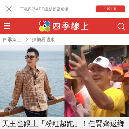
下載四季APP讓影音更順暢
立即下載
四季線上
娛樂看過來
天王也跟上「粉紅超跑」！任賢齊返鄉