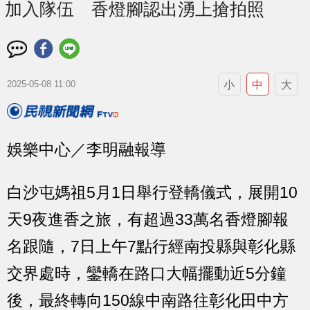
加入隊伍 香燈腳認出湧上搶拍照
小
中
大
2025-05-08 11:00
娛樂中心／李明融報導
白沙屯媽祖5月1日舉行登轎儀式，展開10
天9夜進香之旅，有超過33萬名香燈腳報
名跟隨，7日上午7點行經南投縣與彰化縣
交界處時，鑾轎在路口大幅擺動近5分鐘
後，最終轉向150線中南路往彰化田中方