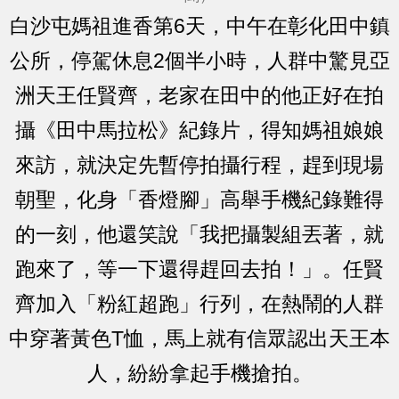
白沙屯媽祖進香第6天，中午在彰化田中鎮
公所，停駕休息2個半小時，人群中驚見亞
洲天王任賢齊，老家在田中的他正好在拍
攝《田中馬拉松》紀錄片，得知媽祖娘娘
來訪，就決定先暫停拍攝行程，趕到現場
朝聖，化身「香燈腳」高舉手機紀錄難得
的一刻，他還笑說「我把攝製組丟著，就
跑來了，等一下還得趕回去拍！」。任賢
齊加入「粉紅超跑」行列，在熱鬧的人群
中穿著黃色T恤，馬上就有信眾認出天王本
人，紛紛拿起手機搶拍。