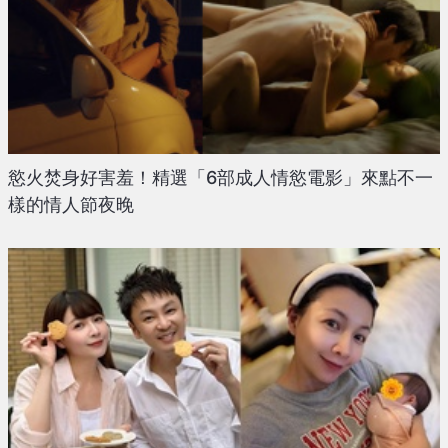
慾火焚身好害羞！精選「6部成人情慾電影」來點不一
樣的情人節夜晚