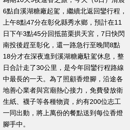
6點自溪湖糖廠起駕，繼續北返回鑾行程，
上午8點47分在彰化縣秀水鄉，預計在11
日下午3點45分回抵苗栗拱天宮，7日快閃
南投後趕至彰化，還一路急行至晚間8點
18分才在深夜進到溪湖糖廠駐駕休息，整
日合計走了30公里，是今年回鑾行程路線
中最長的一天。為了照顧香燈腳，沿途各
地善心業者與宮廟熱心接力，免費發放衛
生紙、襪子等各種物資，約有200位志工
一同出動，將上萬份的餐點送到每位香燈
腳手中。