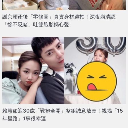
謝京穎產後「零修圖」真實身材遭拍！深夜崩潰認
「慘不忍睹」吐雙胞胎媽心聲
賴慧如迎30歲「戰袍全開」整組誠意放桌！親揭「15
年星路」1事很幸運