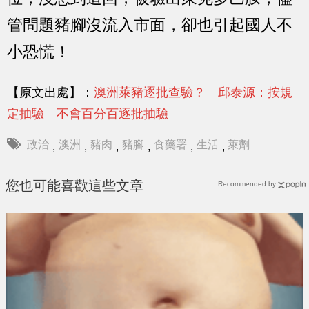
管問題豬腳沒流入市面，卻也引起國人不
小恐慌！
【原文出處】：
澳洲萊豬逐批查驗？ 邱泰源：按規
定抽驗 不會百分百逐批抽驗
政治
澳洲
豬肉
豬腳
食藥署
生活
萊劑
,
,
,
,
,
,
您也可能喜歡這些文章
Recommended by