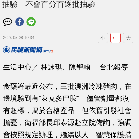
抽驗 不會百分百逐批抽驗
小
中
大
2025-05-08 19:34
生活中心／ 林詠琪、陳聖翰 台北報導
食藥署最近公布，三批澳洲冷凍豬肉，在
邊境驗到有"萊克多巴胺"，儘管劑量都沒
有超標，屬於合格產品，但依舊引發社會
擔憂，衛福部長邱泰源赴立院備詢，強調
會按照規定辦理，繼續以人工智慧保護措