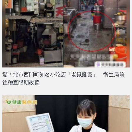
驚！北市西門町知名小吃店「老鼠亂竄」 衛生局前
往稽查限期改善