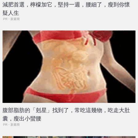
減肥首選，檸檬加它，堅持一週，腰細了，瘦到你懷
疑人生
PR・新素簡
腹部脂肪的「剋星」找到了，常吃這幾物，吃走大肚
囊，瘦出小蠻腰
PR・新素簡