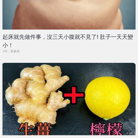
起床就先做件事，沒三天小腹就不見了! 肚子一天天變
小！
PR・新素簡