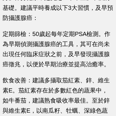
基礎。建議平時
養成以下3大習慣
，及早預
防攝護腺癌：
定期篩檢
：
50歲起每年定期PSA檢測
。作
為早期偵測攝護腺癌的工具，其可在
尚未
出現任何臨床症狀之前
，
及早發現攝護腺
癌徵兆
，以便於
早期治療
並
提高治癒率
。
飲食改善
：建議多攝取
茄紅素、鋅、維生
素E
。茄紅素存在於多數
紅色的蔬果中，
如牛番茄
，建議熟食吸收率最佳。至於鋅
與維生素E，以
南瓜籽、牡蠣、深綠色蔬