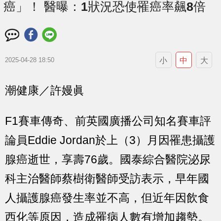
癌」！ 醫曝：1狀況恐使罹癌率飆8倍
小
中
大
2025-04-28 18:50
潮健康／許嫚眞
F1賽車傳奇、前英國廣播公司知名賽車評
論員
Eddie Jordan
於上（3）月因罹患攝護
腺癌逝世，享壽76歲。
國泰綜合醫院泌尿
科主治醫師蔡樹衛醫師
受訪表示，早年國
人攝護腺癌發生率並不高，但近年因
飲食
西化
等原因，造成罹病人數有增加趨勢。