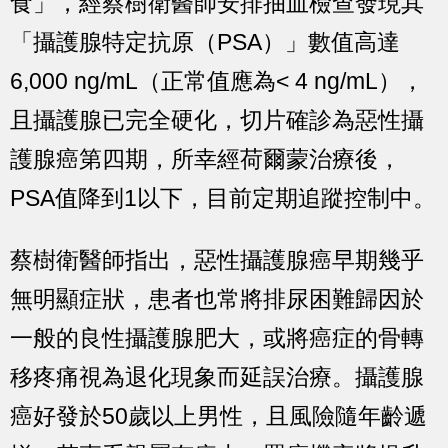
食」，經蔡樹衛醫師安排抽血檢查發現其
「
攝護腺特定抗原（PSA）
」數值
高達
6,000 ng/mL
（正常值應為
< 4 ng/mL
），
且攝護腺已完全硬化，切片確診為惡性攝
護腺癌第四期，所幸經
荷爾蒙治療後，
PSA值降到1以下，目前定期追蹤控制中
。
蔡樹衛醫師指出，惡性攝護腺癌
早期幾乎
無明顯症狀
，患者也常將排尿困難歸因於
一般的良性攝護腺肥大
，或將
癌症的骨轉
移疼痛視為退化現象
而延誤治療。攝護腺
癌好發於
50歲以上男性
，且風險隨年齡遞