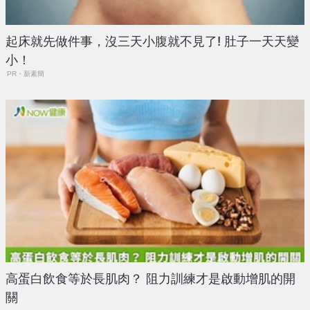
起床就先做件事，沒三天小腹就不見了! 肚子一天天變
小！
PR・新素簡
高蛋白飲食等於長肌肉？ 阻力訓練才是啟動增肌的開
關