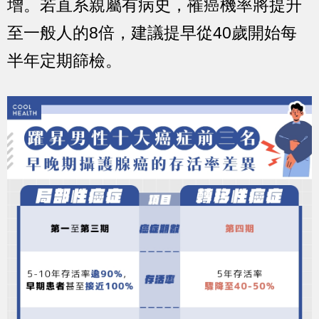
增。若
直系親屬有病史
，
罹癌機率將提升
至一般人的8倍
，建議提早從40歲開始每
半年定期篩檢。