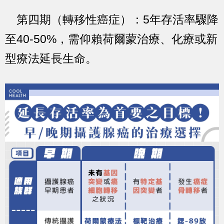
第四期（轉移性癌症）：5年存活率驟降
至40-50%
，需仰賴
荷爾蒙治療
、
化療
或
新
型療法
延長生命。