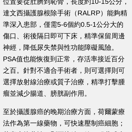
位置要從肚臍到恥骨，長度約10-15公分，
達文西攝護腺根除手術（RALRP）
能夠精
準深入患部，僅需
5-6個約0.5-1公分大的
傷口
、
術後隔日即可下床
，精準保留周邊
神經，降低尿失禁與性功能障礙風險。
PSA值也能恢復到正常，存活率接近百分
之百。
針對不適合手術者，則可選擇則可
選擇
放射線治療
或
質子治療
，精準打擊腫
瘤並減少腸道、膀胱副作用。
至於攝護腺癌的晚期治療方面，
荷爾蒙療
法
作為第一線藥物，
可快速壓制癌細胞
；