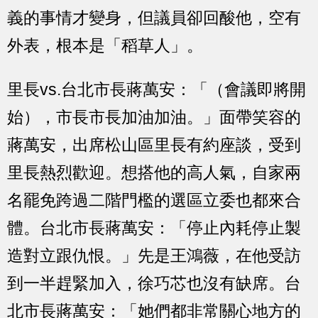
義的事情才變身，但議員卻回酸他，空有
外表，根本是「稻草人」。
里長vs.台北市長蔣萬安：「（會議即將開
始），市長市長加油加油。」面帶笑容的
蔣萬安，出席松山區里長有約座談，受到
里長熱烈歡迎。想搭他的高人氣，自家兩
名罷免跨過二階門檻的選區立委也都來合
體。台北市長蔣萬安：「停止內耗停止製
造對立跟仇恨。」先是王鴻薇，在他受訪
到一半趕緊加入，徐巧芯也沒有缺席。台
北市長蔣萬安：「她們都非常關心地方的