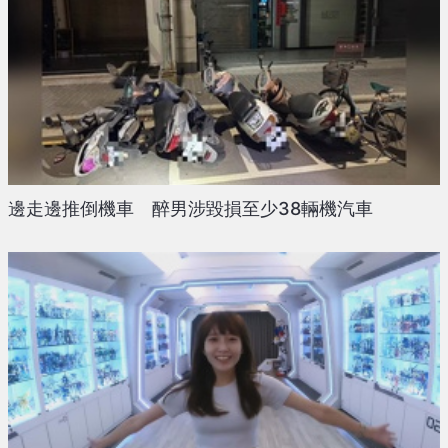
邊走邊推倒機車 醉男涉毀損至少38輛機汽車