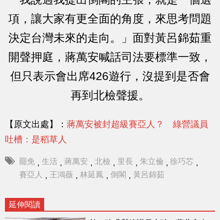
項，讓大家有更全面的角度，來思考問題
決定台灣未來的走向。」面對黃呂錦茹重
開聲押庭，蔣萬安喊話司法要標準一致，
但只表示會出席426遊行，沒提到是否會
再到北檢聲援。
【原文出處】：
蔣萬安被封超級賽亞人？ 綠營議員
吐槽：是稻草人
罷免
生活
蔣萬安
北檢
里長
朱立倫
徐巧芯
,
,
,
,
,
,
,
賽亞人
王鴻薇
林延鳳
倒閣
黃呂錦茹
,
,
,
,
延伸閱讀