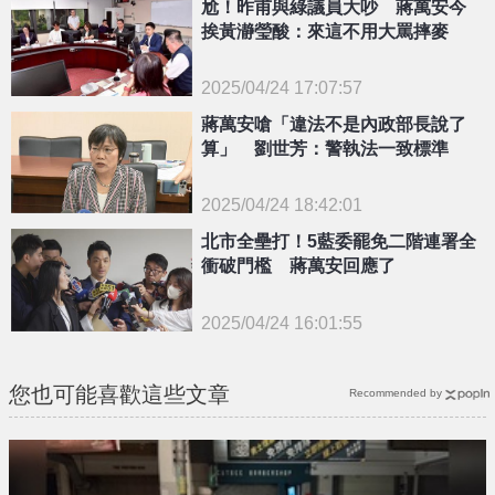
尬！昨甫與綠議員大吵 蔣萬安今
挨黃瀞瑩酸：來這不用大罵摔麥
2025/04/24 17:07:57
蔣萬安嗆「違法不是內政部長說了
{PLAYICON}
算」 劉世芳：警執法一致標準
2025/04/24 18:42:01
{PLAYICON}
北市全壘打！5藍委罷免二階連署全
衝破門檻 蔣萬安回應了
2025/04/24 16:01:55
{PLAYICON}
您也可能喜歡這些文章
Recommended by