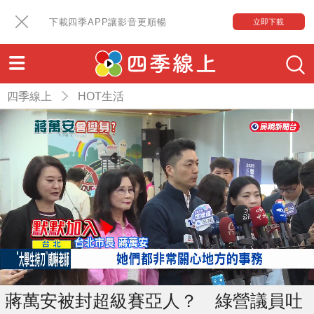
下載四季APP讓影音更順暢
立即下載
四季線上
HOT生活
蔣萬安被封超級賽亞人？ 綠營議員吐