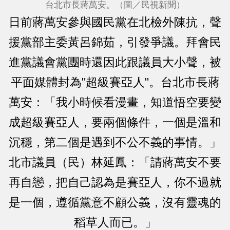
台北市長蔣萬安。（圖／民視新聞）
日前蔣萬安參與國民黨在北檢外陳抗，聲
援黨部主委黃呂錦茹，引發爭議。拜會民
進黨議會黨團時還因此跟議員大小聲，被
平面媒體封為"超級賽亞人"。台北市長蔣
萬安：「我小時候看漫畫，知道悟空要變
成超級賽亞人，要兩個條件，一個是溫和
沉穩，第二個是遇到不公不義的事情。」
北市議員（民）林延鳳：「請蔣萬安不要
再自戀，把自己認為是賽亞人，你不過就
是一個，遵循黨意不顧公義，沒有靈魂的
稻草人而已。」