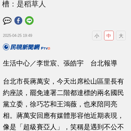
槽：是稻草人
小
中
大
2025-04-25 19:49
生活中心／李世宸、張皓宇 台北報導
台北市長蔣萬安，今天出席松山區里長有
約座談，罷免連署二階都達標的兩名國民
黨立委，徐巧芯和王鴻薇，也來陪同亮
相。蔣萬安回應有媒體形容他近期表現，
像是「超級賽亞人」，笑稱是遇到不公不