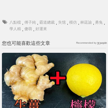
八點檔
傅子純
霸道總裁
失憶
模仿
林筳諭
勇兔
,
,
,
,
,
,
,
學人精
傻萌
好運來
,
,
您也可能喜歡這些文章
Recommended by