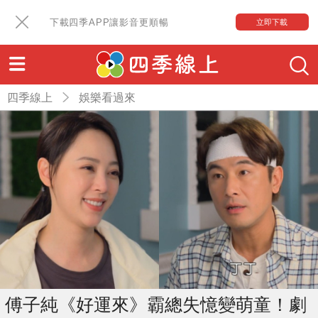
下載四季APP讓影音更順暢
立即下載
四季線上
娛樂看過來
傅子純《好運來》霸總失憶變萌童！劇