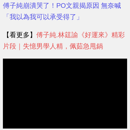
傅子純崩潰哭了！PO文親揭原因 無奈喊
「我以為我可以承受得了」
【看更多】
傅子純.林筳諭《好運來》精彩
片段｜失憶男學人精，佩茹急甩鍋