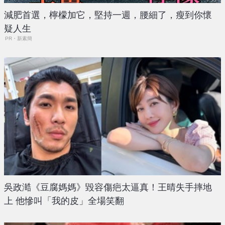
減肥首選，檸檬加它，堅持一週，腰細了，瘦到你懷
疑人生
PR・新素簡
吳政澔《豆腐媽媽》毀容傷疤太逼真！王晴失手摔地
上 他慘叫「我的皮」全場笑翻