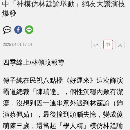
中「神模仿林筳諭舉動」網友大讚演技
爆發
小
中
大
2025-04-01 17:14
四季線上/林佩玟報導
傅子純在民視八點檔《好運來》這次飾演
霸道總裁「陳瑞達」，個性沉穩內斂有潔
癖，沒想到因一連串意外遇到林筳諭（飾
演蔡佩茹），最後撞到頭腦失憶，變成傻
萌陳三歲，還當起「學人精」模仿林筳諭