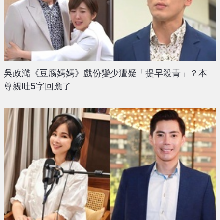
吳政澔《豆腐媽媽》戲份變少遭疑「提早殺青」？本
尊親吐5字回應了