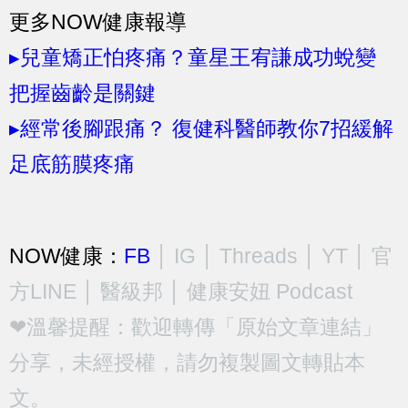
更多NOW健康報導
▸兒童矯正怕疼痛？童星王宥謙成功蛻變
把握齒齡是關鍵
▸經常後腳跟痛？ 復健科醫師教你7招緩解
足底筋膜疼痛
NOW健康：
FB
│
IG
│
Threads
│
YT
│
官
方LINE
│
醫級邦
│
健康安妞 Podcast
❤溫馨提醒：歡迎轉傳「原始文章連結」
分享，未經授權，請勿複製圖文轉貼本
文。