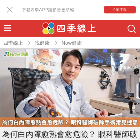
下載四季APP讓影音更順暢
立即下載
四季線上
找健康
Now健康
為何白內障愈熟會愈危險？ 眼科醫師破