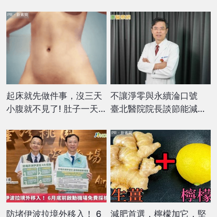
PR・新素簡
起床就先做件事，沒三天
不讓淨零與永續淪口號
小腹就不見了! 肚子一天
臺北醫院院長談節能減碳
天變小！
如何讓人有感
PR・新素簡
防堵伊波拉境外移入！ 6
減肥首選，檸檬加它，堅