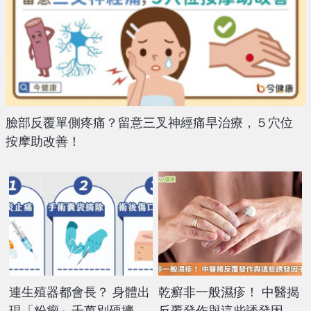
臉部反覆單側疼痛？留意三叉神經痛早治療，５穴位
按摩助改善！
連生殖器都會長？ 身體出
乾癬非一般濕疹！ 中醫揭
現「粉瘤」千萬別硬擠：
反覆發作與這些誘發因子