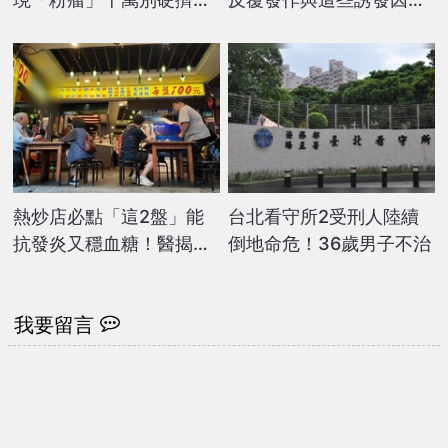
傷口恐流出「起司味分泌
有關
物」
熱炒店必點「這2盤」能
台北看守所2受刑人陸續
抗發炎又穩血糖！醫揭
倒地命危！36歲男子不治
「超強大營養價值」
我要留言