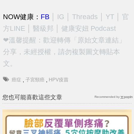
NOW健康：
FB
│
IG
│
Threads
│
YT
│
官
方LINE
│
醫級邦
│
健康安妞 Podcast
❤溫馨提醒：歡迎轉傳「原始文章連結」
分享，未經授權，請勿複製圖文轉貼本
文。
癌症
子宮頸癌
HPV疫苗
,
,
您也可能喜歡這些文章
Recommended by