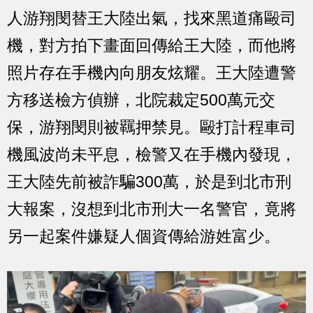
人游翔閔替王大陸出氣，找來黑道痛毆司
機，對方拍下畫面回傳給王大陸，而他將
照片存在手機內向朋友炫耀。王大陸遭警
方移送檢方偵辦，北院裁定500萬元交
保，游翔閔則被羈押禁見。毆打計程車司
機風波尚未平息，檢警又在手機內發現，
王大陸先前被詐騙300萬，於是到北市刑
大報案，沒想到北市刑大一名警官，竟將
另一起案件嫌疑人個資傳給游姓富少。