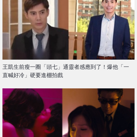
王凱生前瘦一圈「頭七」通靈者感應到了！爆他「一
直喊好冷」硬要進棚拍戲