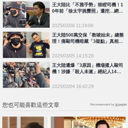
王大陸比「不雅手勢」狠瞪司機！1
0年前「徐太宇挑釁照」遭挖…網
諷：果然先知
2025/03/06 11:19:06
{PLAYICON}
王大陸500萬交保「教唆始末」總整
理！痛毆司機暗藏「3疑點」真相遭
抖出
2025/03/05 14:15:28
{PLAYICON}
王大陸遭爆「3原因」機場撂人毆司
機！涉嫌「殺人未遂」經紀人14字
回應了
2025/03/04 16:42:29
{PLAYICON}
您也可能喜歡這些文章
Recommended by