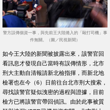
警方誤傳個資一事，與先前王大陸捲入的「毆打司機」事
件無關。（圖／民視新聞）
如今王大陸的新聞被披露出來，該警官回
看訊息才發現自己當時有誤傳情形，北市
刑大主動自清報請新北檢指揮，而新北地
檢署也在今（6）日前往台北市刑大搜索，
尋找該警官疑似洩密的過程與證據，目前
檢方已將該警官帶回偵訊。由於此事被質