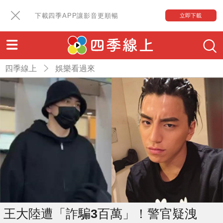
下載四季APP讓影音更順暢
立即下載
四季線上
娛樂看過來
王大陸遭「詐騙3百萬」！警官疑洩