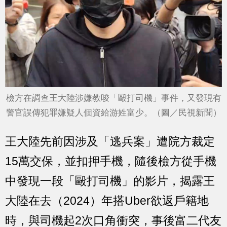
檢方在調查王大陸涉嫌教唆「毆打司機」事件，又發現有
警官誤傳犯罪嫌疑人個資給游姓富少。（圖／民視新聞）
王大陸先前因涉及「逃兵案」遭院方裁定
15萬交保，並扣押手機，隨後檢方從手機
中發現一段「毆打司機」的影片，揭露王
大陸在去（2024）年搭Uber欲返戶籍地
時，與司機起2次口角衝突，事後富二代友