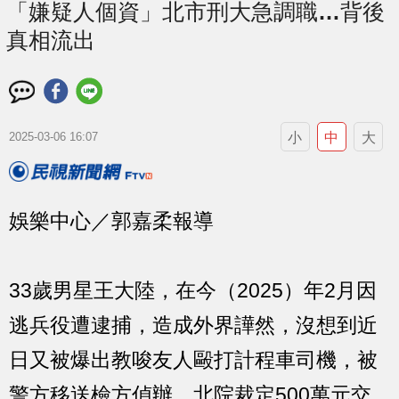
「嫌疑人個資」北市刑大急調職…背後
真相流出
小
中
大
2025-03-06 16:07
娛樂中心／郭嘉柔報導
33歲男星王大陸，在今（2025）年2月因
逃兵役遭逮捕，造成外界譁然，沒想到近
日又被爆出教唆友人毆打計程車司機，被
警方移送檢方偵辦，北院裁定500萬元交