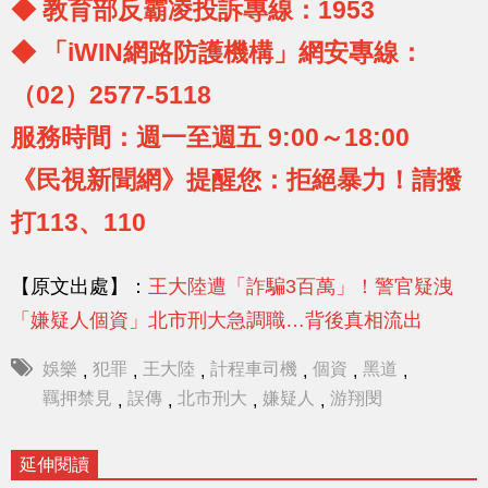
◆ 教育部反霸凌投訴專線：1953
◆ 「iWIN網路防護機構」網安專線：
（02）2577-5118
服務時間：週一至週五 9:00～18:00
《民視新聞網》提醒您：拒絕暴力！請撥
打113、110
【原文出處】：
王大陸遭「詐騙3百萬」！警官疑洩
「嫌疑人個資」北市刑大急調職…背後真相流出
娛樂
犯罪
王大陸
計程車司機
個資
黑道
,
,
,
,
,
,
羈押禁見
誤傳
北市刑大
嫌疑人
游翔閔
,
,
,
,
延伸閱讀