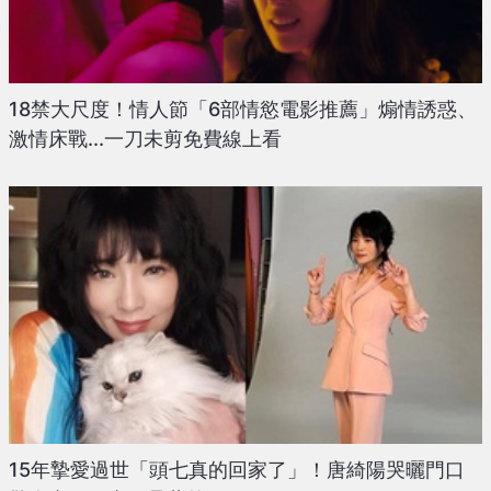
18禁大尺度！情人節「6部情慾電影推薦」煽情誘惑、
激情床戰...一刀未剪免費線上看
15年摯愛過世「頭七真的回家了」！唐綺陽哭曬門口