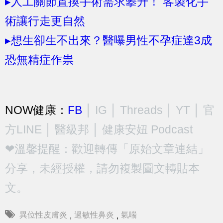
▸人工關節置換手術需求攀升！ 客製化手
術讓行走更自然
▸想生卻生不出來？醫曝男性不孕症達3成
恐無精症作祟
NOW健康：
FB
│
IG
│
Threads
│
YT
│
官
方LINE
│
醫級邦
│
健康安妞 Podcast
❤溫馨提醒：歡迎轉傳「原始文章連結」
分享，未經授權，請勿複製圖文轉貼本
文。
異位性皮膚炎
過敏性鼻炎
氣喘
,
,