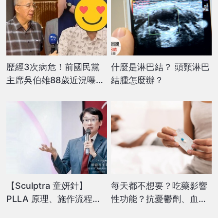
歷經3次病危！前國民黨
什麼是淋巴結？ 頭頸淋巴
主席吳伯雄88歲近況曝光
結腫怎麼辦？
「消瘦模樣」判若兩人
【Sculptra 童妍針】
每天都不想要？吃藥影響
PLLA 原理、施作流程與
性功能？抗憂鬱劑、血壓
常見問題解析
藥、胃藥上榜