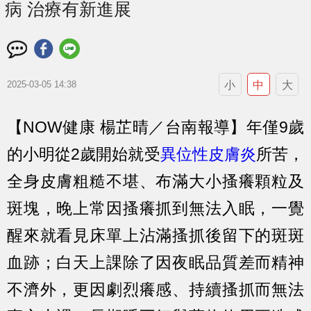
病 治療有新進展
小
中
大
2025-03-05 14:38
【NOW健康 楊芷晴／台南報導】年僅9歲
的小明從2歲開始就受
異位性皮膚炎
所苦，
全身皮膚粗糙不堪、布滿大小搔癢顆粒及
斑塊，晚上常因搔癢抓到無法入眠，一覺
醒來就看見床單上沾滿搔抓後留下的斑斑
血跡；白天上課除了因夜眠品質差而精神
不濟外，更因劇烈癢感、持續搔抓而無法