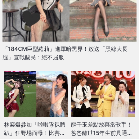
「184CM巨型蘿莉」進軍暗黑界！放送「黑絲大長
腿」宣戰酸民：絕不屈服
林襄爆參加「啦啦隊裸體
龍千玉差點放棄當歌手！
趴」狂野場面曝！比賽中
爸爸離世15年生前具通靈