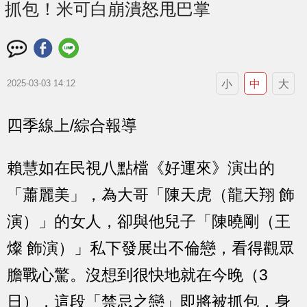
抓包！米可白崩潰怒甩巴掌
小
中
大
2025-03-03 14:12
四季線上/綜合報導
賴慧如在民視八點檔《好運來》演出的
「蕭麗美」，為大哥「陳天虎（龍天翔 飾
演）」的女人，卻與他兒子「陳曉剛（王
燦 飾演）」私下發展出不倫戀，看得觀眾
膽戰心驚。沒想到很快地就在今晚（3
日），這段「禁忌之戀」即將被抓包，身