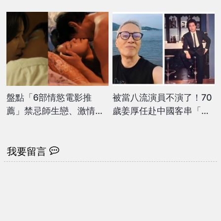
場「上空2圓點」全場看
能力要女兒堅持下去遇到
光嚇傻
困難要勇敢
盤點「6部情慾電影推
被當八流演員不演了！70
薦」禁忌師生戀、激情纏
歲姜厚任赴中國客串「被
綿...18禁大尺度 免費線上
派這角色」 嘆「這些
看
事」都分咖位
我要留言