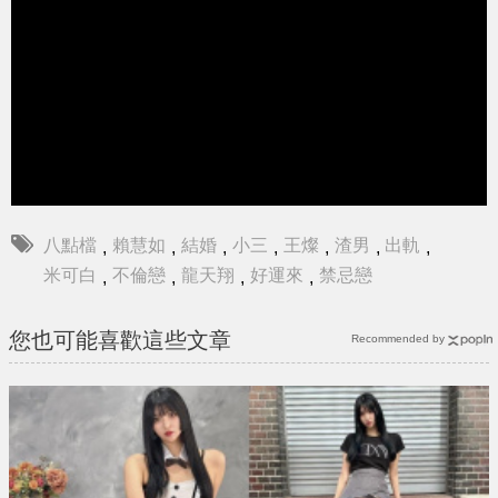
八點檔
賴慧如
結婚
小三
王燦
渣男
出軌
,
,
,
,
,
,
,
米可白
不倫戀
龍天翔
好運來
禁忌戀
,
,
,
,
您也可能喜歡這些文章
Recommended by