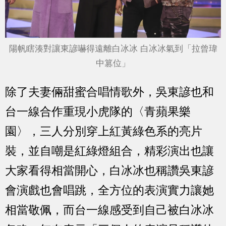
陽帆瞎湊對讓東諺嚇得遠離白冰冰 白冰冰氣到「拉曾瑋
中篡位」
除了夫妻倆甜蜜合唱情歌外，吳東諺也和
台一線合作重現小虎隊的〈青蘋果樂
園〉，三人分別穿上紅黃綠色系的亮片
裝，並自嘲是紅綠燈組合，精彩演出也讓
大家看得相當開心，白冰冰也稱讚吳東諺
會演戲也會唱跳，全方位的表演實力讓她
相當敬佩，而台一線感受到自己被白冰冰