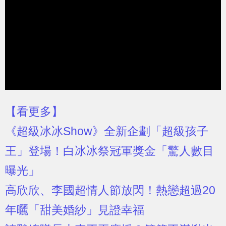
【看更多】
《超級冰冰Show》全新企劃「超級孩子
王」登場！白冰冰祭冠軍獎金「驚人數目
曝光」
高欣欣、李國超情人節放閃！熱戀超過20
年曬「甜美婚紗」見證幸福