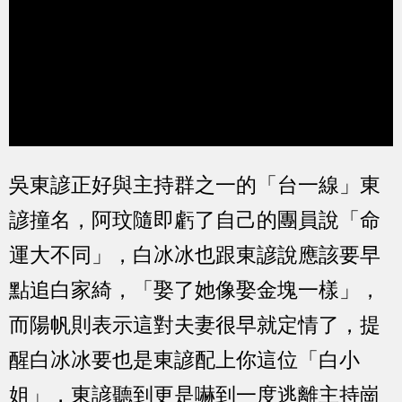
吳東諺正好與主持群之一的「台一線」東
諺撞名，阿玟隨即虧了自己的團員說「命
運大不同」，白冰冰也跟東諺說應該要早
點追白家綺，「娶了她像娶金塊一樣」，
而陽帆則表示這對夫妻很早就定情了，提
醒白冰冰要也是東諺配上你這位「白小
姐」，東諺聽到更是嚇到一度逃離主持崗