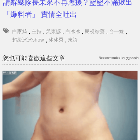
請辭總隊長未來不再應援？籃籃不滿揪出
「爆料者」 實情全吐出
白家綺
主持
吳東諺
白冰冰
民視綜藝
台一線
,
,
,
,
,
,
超級冰冰show
冰冰秀
東諺
,
,
您也可能喜歡這些文章
Recommended by
PR・新素簡