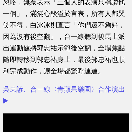
忽略，無奈表示「三個人的表演只稱讚他
一個」，滿滿心酸溢於言表，所有人都哭
笑不得，白冰冰則直言「你們還不夠好，
因為沒有後空翻」，台一線聽到後馬上派
出運動健將郭忠祐示範後空翻，全場焦點
隨即轉移到郭忠祐身上，最後郭忠祐也順
利完成動作，讓全場都驚呼連連。
吳東諺、台一線〈青蘋果樂園〉合作演出
▶️