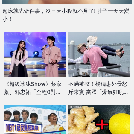
起床就先做件事，沒三天小腹就不見了! 肚子一天天變
小！
《超級冰冰Show》蔡家
不滿被整！楊繡惠外景怒
蓁、郭忠祐「全程0對
斥來賓 當眾「爆氣狂吼」
視」 她爆唱歌全身僵硬：
畫面曝光
太緊張了
PR・新素簡