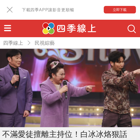
下載四季APP讓影音更順暢
立即下載
四季線上
民視綜藝
不滿愛徒擅離主持位！白冰冰烙狠話