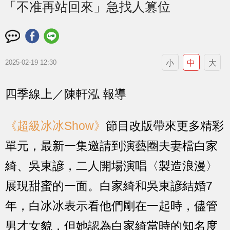
「不准再站回來」急找人篡位
小
中
大
2025-02-19 12:30
四季線上／陳軒泓 報導
《超級冰冰Show》
節目改版帶來更多精彩
單元，最新一集邀請到演藝圈夫妻檔白家
綺、吳東諺，二人開場演唱〈製造浪漫〉
展現甜蜜的一面。白家綺和吳東諺結婚7
年，白冰冰表示看他們剛在一起時，儘管
男才女貌，但她認為白家綺當時的知名度