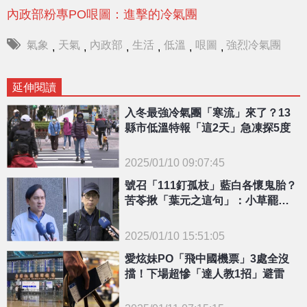
內政部粉專PO哏圖：進擊的冷氣團
氣象
天氣
內政部
生活
低溫
哏圖
強烈冷氣團
,
,
,
,
,
,
延伸閱讀
入冬最強冷氣團「寒流」來了？13
縣市低溫特報「這2天」急凍探5度
2025/01/10 09:07:45
{PLAYICON}
號召「111釘孤枝」藍白各懷鬼胎？
苦苓揪「葉元之這句」：小草罷了
他
2025/01/10 15:51:05
{PLAYICON}
愛炫妹PO「飛中國機票」3處全沒
擋！下場超慘「達人教1招」避雷