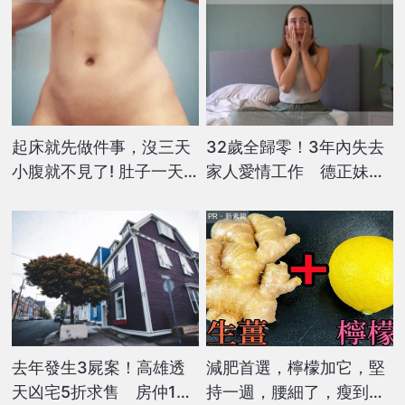
起床就先做件事，沒三天
32歲全歸零！3年內失去
小腹就不見了! 肚子一天
家人愛情工作 德正妹
天變小！
稱：沒有什麼是永遠
PR・新素簡
去年發生3屍案！高雄透
減肥首選，檸檬加它，堅
天凶宅5折求售 房仲1條
持一週，腰細了，瘦到你