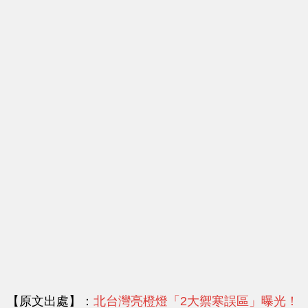
【原文出處】：
北台灣亮橙燈「2大禦寒誤區」曝光！