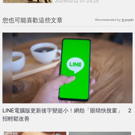
2025/01/11 07:15:15
{PLAYICON}
您也可能喜歡這些文章
Recommended by
LINE電腦版更新後字變超小！網怨「眼睛快脫窗」 2
招輕鬆改善
PR・新素簡