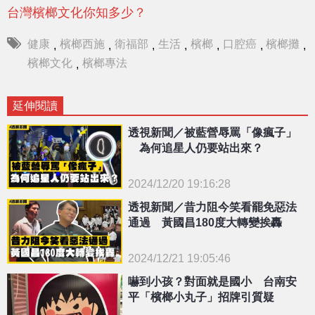
台灣檳榔文化你知多少？
健康
檳榔西施
衛福部
生活
檳榔
口腔癌
檳榔攤
,
,
,
,
,
,
,
檳榔文化
檳榔專法
,
延伸閱讀
透視新聞／被藍營辱罵「像瘋子」
為何追星人仍要站出來？
2024/12/20 19:16:28
{PLAYICON}
透視新聞／昔力阻今笑看罷免惡法
通過 黃國昌180度大轉變挨轟
2024/12/21 19:05:46
{PLAYICON}
嚇到小孩？對面就是國小 台南安
平「檳榔小丸子」招牌引質疑