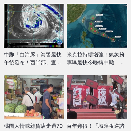
中颱「白海豚」海警最快
米克拉持續增強！氣象粉
午後發布！西半部、宜蘭
專曝最快今晚轉中颱 侵
留意雨勢
台機率曝
桃園人情味雜貨店走過70
百年難得！「城隍夜巡諸