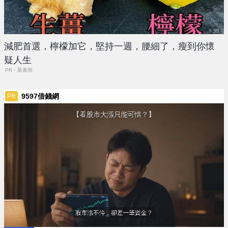
減肥首選，檸檬加它，堅持一週，腰細了，瘦到你懷
疑人生
PR・新素簡
9597借錢網
PR