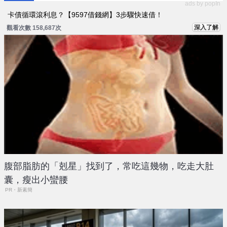
ads by popIn
卡債循環滾利息？【9597借錢網】3步驟快速借！
深入了解
觀看次數 158,687次
腹部脂肪的「剋星」找到了，常吃這幾物，吃走大肚
囊，瘦出小蠻腰
PR・新素簡