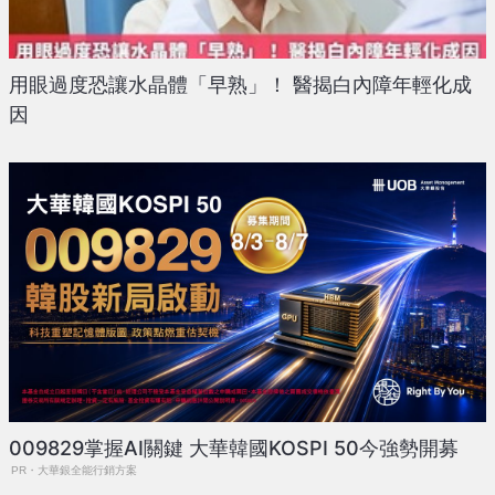
用眼過度恐讓水晶體「早熟」！ 醫揭白內障年輕化成
因
009829掌握AI關鍵 大華韓國KOSPI 50今強勢開募
PR・大華銀全能行銷方案