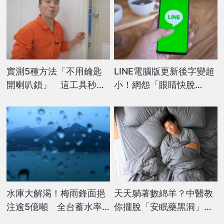
實測5種方法「不用鑰匙
LINE電腦版更新後字變超
開喇叭鎖」 這工具秒開
小！網怨「眼睛快脫
讓他驚：每個人都能做到
窗」 2招輕鬆改善
水庫大解渴！梅雨鋒面挹
天天躺著數綿羊？中醫教
注逾5億噸 全台蓄水率
你擺脫「安眠藥黑洞」！
回升至65.81%
5招打造極致好睡風水