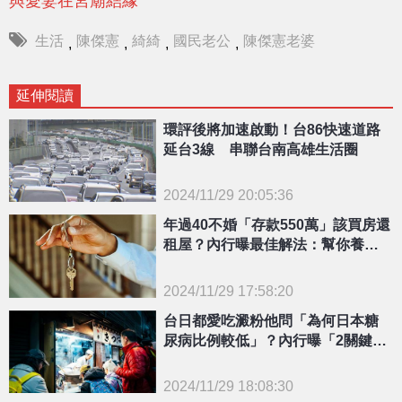
與愛妻在宮廟結緣
生活
陳傑憲
綺綺
國民老公
陳傑憲老婆
,
,
,
,
延伸閱讀
環評後將加速啟動！台86快速道路
延台3線 串聯台南高雄生活圈
2024/11/29 20:05:36
{PLAYICON}
年過40不婚「存款550萬」該買房還
租屋？內行曝最佳解法：幫你養未
來
2024/11/29 17:58:20
{PLAYICON}
台日都愛吃澱粉他問「為何日本糖
尿病比例較低」？內行曝「2關鍵差
異」
2024/11/29 18:08:30