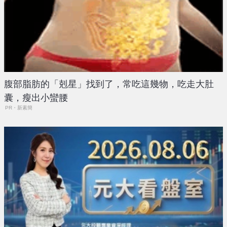
腹部脂肪的「剋星」找到了，常吃這幾物，吃走大肚
囊，瘦出小蠻腰
PR・新素簡