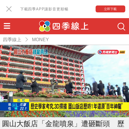
下載四季APP讓影音更順暢
立即下載
四季線上
MONEY
圓山大飯店「金龍噴泉」遭砸斷頭 歷