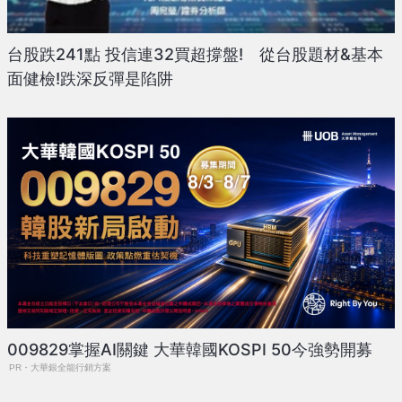
台股跌241點 投信連32買超撐盤! 從台股題材&基本
面健檢!跌深反彈是陷阱
009829掌握AI關鍵 大華韓國KOSPI 50今強勢開募
PR・大華銀全能行銷方案