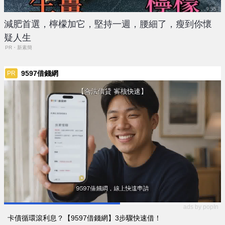
減肥首選，檸檬加它，堅持一週，腰細了，瘦到你懷
疑人生
PR・新素簡
9597借錢網
PR
ads by popIn
卡債循環滾利息？【9597借錢網】3步驟快速借！