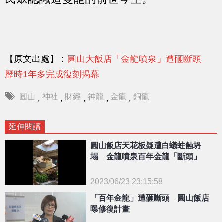
【原文出處】：
圓山大飯店「金龍噴泉」遭砸斷頭
歷時1年多完成復刻揭幕
圓山
神社
財經
神龍
金龍
銅龍
,
,
,
,
,
延伸閱讀
圓山飯店天花板疑遭白蟻蛀蝕坍
塌 金龍噴泉百年金龍「斷頭」
2023/06/23 23:15:58
{PLAYICON}
「百年金龍」遭砸斷頭 圓山飯店
曝修復計畫