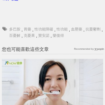
多巴胺
胃藥
性功能障礙
性功能
血壓藥
抗憂鬱劑
,
,
,
,
,
,
百憂解
克憂果
贊安諾
樂復得
,
,
,
您也可能喜歡這些文章
Recommended by