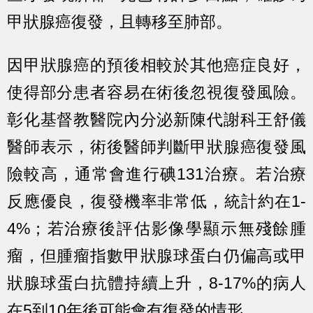
甲狀腺癌復發，且轉移至肺部。
因甲狀腺癌的預後相較於其他癌症良好，
使得部分患者容易在術後忽視復發風險。
彰化基督教醫院內分泌新陳代謝科王舒儀
醫師表示，術後醫師判斷甲狀腺癌復發風
險較高，通常會進行碘131治療。若治療
反應優良，復發機率非常低，統計約在1-
4%；若治療後評估影像學顯示無殘餘腫
瘤，但腫瘤指數甲狀腺球蛋白仍偏高或甲
狀腺球蛋白抗體持續上升，8-17%的病人
在5到10年後可能會有復發的情形。