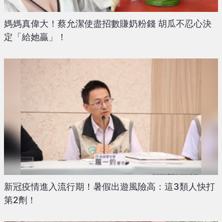
媽媽真偉大！蔡允潔使盡招數賺奶粉錢 胡瓜不忍心決
定「給她贏」！
新冠疫情進入流行期！暑假出遊風險高：這3類人快打
第2劑！