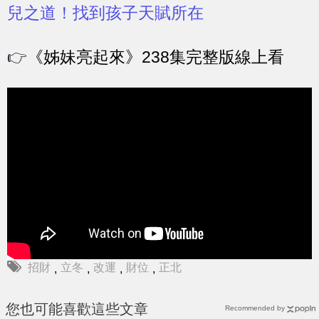
兒之道！找到孩子天賦所在
👉
《姊妹亮起來》238集完整版線上看
招財
立冬
改運
財位
正北
,
,
,
,
您也可能喜歡這些文章
Recommended by