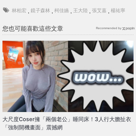
林柏宏
鏡子森林
柯佳嬿
王大陸
張艾嘉
楊祐寧
,
,
,
,
,
您也可能喜歡這些文章
Recommended by
大尺度Coser擁「兩個老公」睡同床！3人行大膽扯衣
「強制開機畫面」震撼網