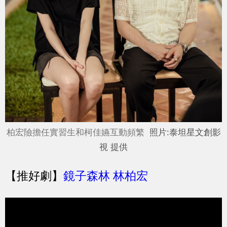
柏宏險擔任實習生和柯佳嬿互動頻繁
照片:泰坦星文創影
視 提供
【
推好劇
】
鏡子森林 林柏宏