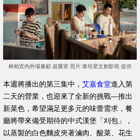
林柏宏內外場兼顧 超厲害 照片:泰坦星文創影視 提供
本週將播出的第三集中，
艾嘉食堂
進入第
二天的營業，也迎來了全新的挑戰—推出
新菜色，希望滿足更多元的味蕾需求，餐
廳將帶來備受期待的中式漢堡「刈包」，
以蒸製的白色麵皮夾著滷肉、酸菜、花生