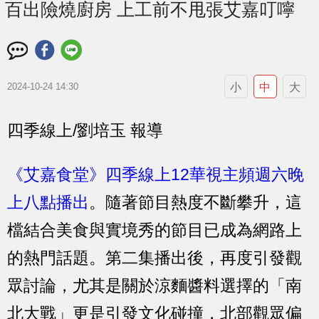
百出險燒廚房 上工前不甩張艾嘉叮嚀
小
中
大
2024-10-24 14:30
四季線上/劉培玉 報導
《艾嘉食堂》四季線上12華視主頻週六晚
上八點播出
。隨著節目熱度不斷攀升，這
檔結合美食與實境秀的節目已成為網路上
的熱門話題。第二集播出後，再度引發觀
眾討論，尤其是關於涼麵醬料選擇的「南
北大戰」更是引發文化碰撞，北部觀眾偏