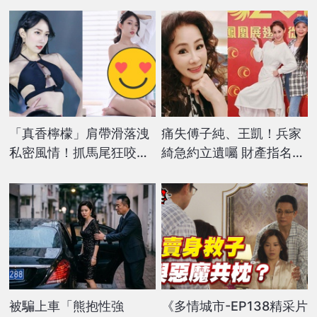
「真香檸檬」肩帶滑落洩
痛失傅子純、王凱！兵家
私密風情！抓馬尾狂咬
綺急約立遺囑 財產指名給
「這1物」網沒了：狠角色
「這女星」坦言：無血緣
更像手足
被騙上車「熊抱性強
《多情城市-EP138精采片