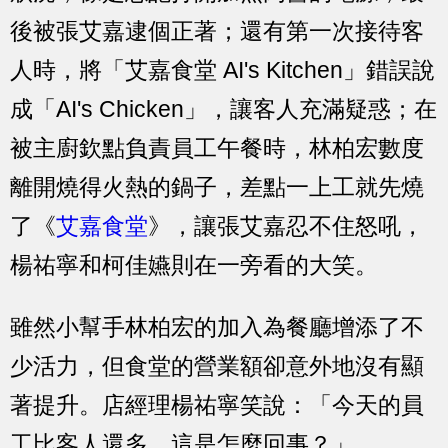
後被張艾嘉逮個正著；還有第一次接待客
人時，將「艾嘉食堂 AI's Kitchen」錯誤說
成「AI's Chicken」，讓客人充滿疑惑；在
被主廚欽點負責員工午餐時，林柏宏數度
離開燒得火熱的鍋子，差點一上工就先燒
了《
艾嘉食堂
》，讓張艾嘉忍不住怒吼，
楊祐寧和柯佳嬿則在一旁看的大笑。
雖然小幫手林柏宏的加入為餐廳增添了不
少活力，但食堂的營業額卻意外地沒有顯
著提升。店經理楊祐寧笑說：「今天的員
工比客人還多，這是怎麼回事？」