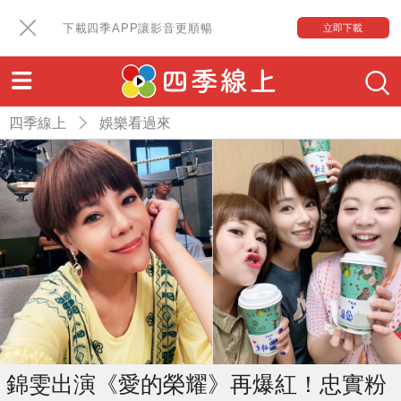
下載四季APP讓影音更順暢
立即下載
四季線上
娛樂看過來
錦雯出演《愛的榮耀》再爆紅！忠實粉