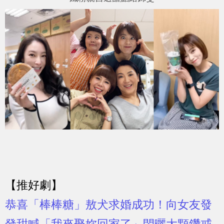
【推好劇】
恭喜「棒棒糖」敖犬求婚成功！向女友發
發甜喊「我來娶妳回家了」閃曬大顆鑽戒