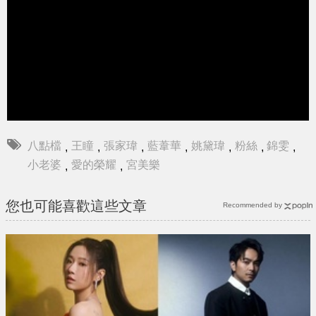
八點檔
王瞳
張家瑋
藍葦華
姚黛瑋
粉絲
錦雯
,
,
,
,
,
,
,
小老婆
愛的榮耀
宮美樂
,
,
您也可能喜歡這些文章
Recommended by