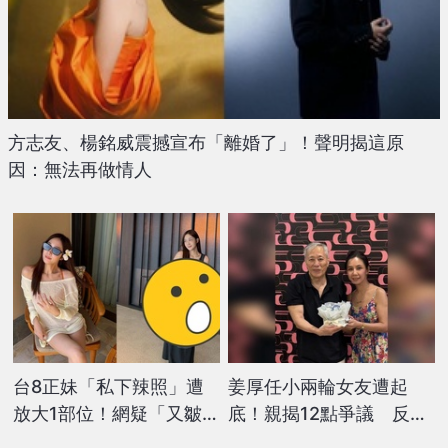
方志友、楊銘威震撼宣布「離婚了」！聲明揭這原
因：無法再做情人
台8正妹「私下辣照」遭
姜厚任小兩輪女友遭起
放大1部位！網疑「又皺又
底！親揭12點爭議 反擊
黑」不忍反擊：不想管了
「暈船破財」