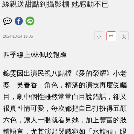
絲親送甜點到攝影棚 她感動不已
小
中
大
2024-10-14 19:05
四季線上/林佩玟報導
錦雯
因出演民視八點檔《愛的榮耀》小老
婆「吳春香」角色，精湛的演技再度受矚
目，劇中個性雖然常常白目說錯話，卻又
很真性情可愛，每次都把自己打扮得五顏
六色，讓人一眼就看見她，加上豐富的肢
體語言，尤其演起哭戲宛如「水龍頭」眼