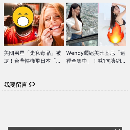
美國男星「走私毒品」被
Wendy曬絕美比基尼「這
逮！台灣轉機飛日本「遭
裡全集中」！喊1句讓網嗨
沖繩海關查獲」下場慘了
翻：好仙
我要留言