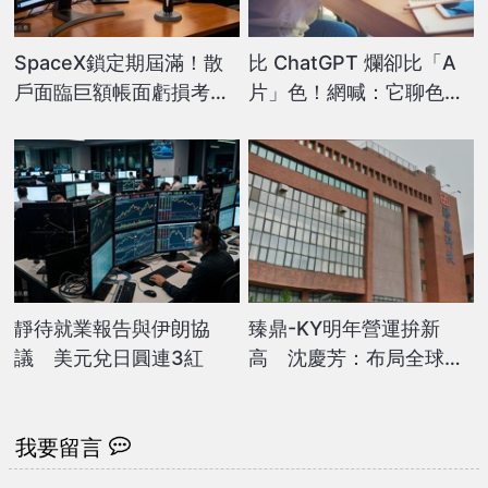
SpaceX鎖定期屆滿！散
比 ChatGPT 爛卻比「A
戶面臨巨額帳面虧損考驗
片」色！網喊：它聊色、
耐力
生成色圖太猛了
靜待就業報告與伊朗協
臻鼎-KY明年營運拚新
議 美元兌日圓連3紅
高 沈慶芳：布局全球發
展高階
我要留言