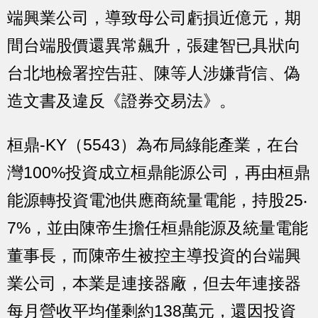
端興業公司，導致母公司虧損近億元，期
間台端股價還異常飆升，張建智已具狀向
台北地檢署控告莊、陳等人涉嫌背信、偽
造文書及違反《證券交易法》。
桓鼎-KY（5543）為布局綠能產業，在台
灣100%投資成立桓鼎能源公司，再由桓鼎
能源轉投資電池供應商統量電能，持股25‧
7%，並由陳帝生擔任桓鼎能源及統量電能
董事長，而陳帝生被控主導投資的台端興
業公司，本業是連接器廠，但去年連接器
每月營收平均僅剩約138萬元，還因投資