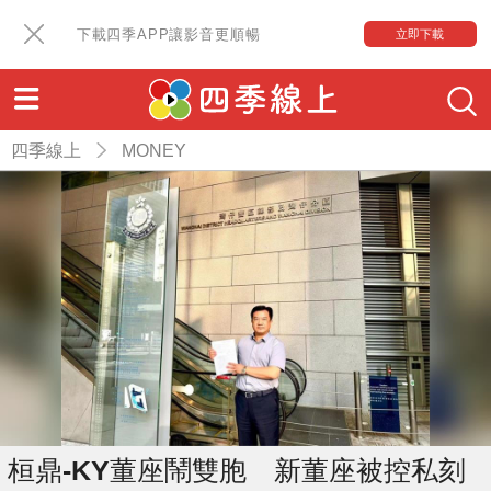
下載四季APP讓影音更順暢
立即下載
四季線上
MONEY
桓鼎-KY董座鬧雙胞 新董座被控私刻