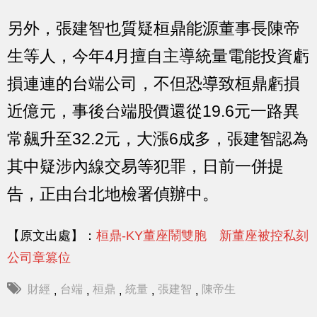
另外，張建智也質疑桓鼎能源董事長陳帝
生等人，今年4月擅自主導統量電能投資虧
損連連的台端公司，不但恐導致桓鼎虧損
近億元，事後台端股價還從19.6元一路異
常飆升至32.2元，大漲6成多，張建智認為
其中疑涉內線交易等犯罪，日前一併提
告，正由台北地檢署偵辦中。
【原文出處】：
桓鼎-KY董座鬧雙胞 新董座被控私刻
公司章篡位
財經
台端
桓鼎
統量
張建智
陳帝生
,
,
,
,
,