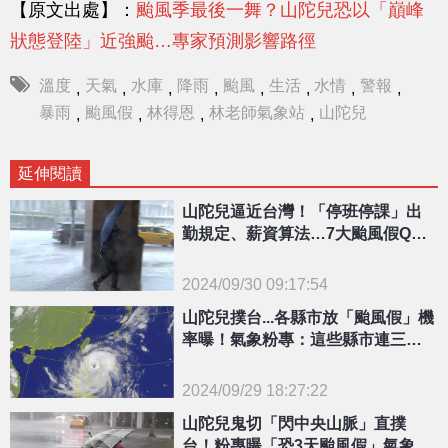
【原文出處】：
颱風季最後一舞？山陀兒恐以「巔峰
狀態登陸」近強颱…專家預測影響路徑
溫度
天氣
水庫
降雨
颱風
生活
水情
警報
,
,
,
,
,
,
,
,
暴雨
颱風假
林得恩
林老師氣象站
山陀兒
,
,
,
,
延伸閱讀
山陀兒逼近台灣！「停班停課」出
勤規定、薪資算法…7大颱風假QA
一次搞清楚
2024/09/30 09:17:54
{PLAYICON}
山陀兒撲台...各縣市放「颱風假」機
率曝！氣象粉專：這些縣市連三天
達標
2024/09/29 18:27:22
{PLAYICON}
山陀兒鬼切「閃中央山脈」直撲
台！粉專曝「恐3天颱風假」氣象署