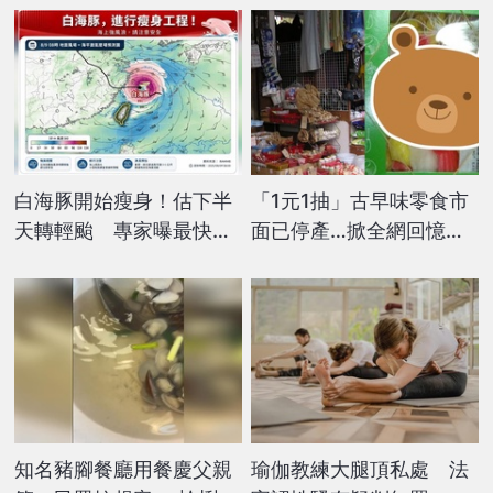
白海豚開始瘦身！估下半
「1元1抽」古早味零食市
天轉輕颱 專家曝最快
面已停產…掀全網回憶
「這時」解除海警
殺：吃過都當阿公阿嬤！
知名豬腳餐廳用餐慶父親
瑜伽教練大腿頂私處 法