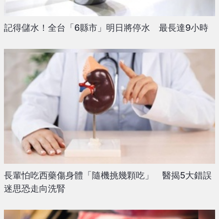
記得儲水！全台「6縣市」明日將停水 最長達9小時
長輩怕吃西藥傷身體「隨機挑幾顆吃」 醫揭5大錯誤
迷思恐走向洗腎