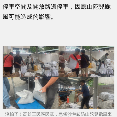
停車空間及開放路邊停車，因應山陀兒颱
風可能造成的影響。
淹怕了！高雄三民區民眾，急領沙包嚴防山陀兒颱風來