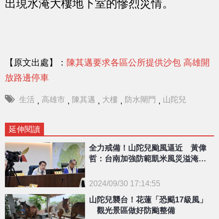
出現水淹大樓地下室的慘烈災情。
【原文出處】：
陳其邁要求各區公所提供沙包 高雄開
放路邊停車
生活
高雄市
陳其邁
大樓
防水閘門
山陀兒
,
,
,
,
,
延伸閱讀
全力戒備！山陀兒颱風逼近 黃偉
哲：台南加強防範凱米風災溢淹地
區
2024/09/30 17:14:55
山陀兒襲台！花蓮「恐颳17級風」
{PLAYICON}
觀光景區做好防颱整備