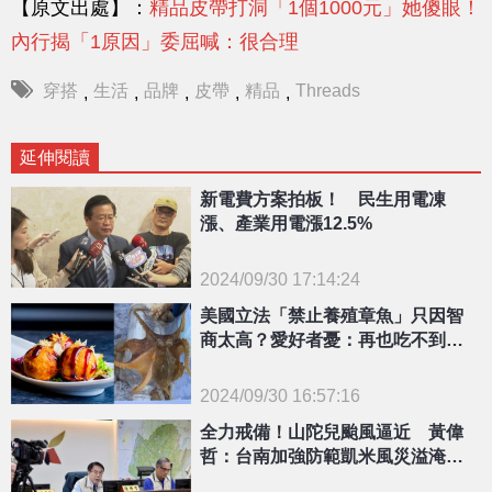
【原文出處】：
精品皮帶打洞「1個1000元」她傻眼！
內行揭「1原因」委屈喊：很合理
穿搭
生活
品牌
皮帶
精品
Threads
,
,
,
,
,
延伸閱讀
新電費方案拍板！ 民生用電凍
漲、產業用電漲12.5%
2024/09/30 17:14:24
{PLAYICON}
美國立法「禁止養殖章魚」只因智
商太高？愛好者憂：再也吃不到這1
味
2024/09/30 16:57:16
{PLAYICON}
全力戒備！山陀兒颱風逼近 黃偉
哲：台南加強防範凱米風災溢淹地
區