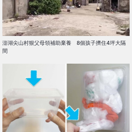
澎湖尖山村狠父母領補助棄養 8個孩子擠住4坪大隔
間