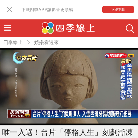
下載四季APP讓影音更順暢
立即下載
四季線上
娛樂看過來
唯一入選！台片「停格人生」刻劃漸凍