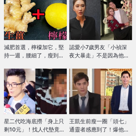
減肥首選，檸檬加它，堅
認愛小7歲男友「小禎深
持一週，腰細了，瘦到你
夜大暴走」不是因為他！
懷疑人生
怒控：打從心裡看不起你
星二代吃海底撈「身上只
王凱生前瘦一圈「頭七」
剩10元」！找人代墊竟不
通靈者感應到了！爆他