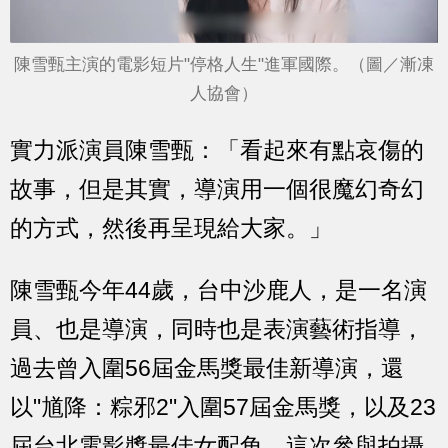
陳雪甄主演的電影短片"停格人生"進軍國際。（圖／漸凍
人協會）
實力派演員陳雪甄：「看起來有點哀傷的
故事，但是其實，導演用一個很魔幻奇幻
的方式，然後再呈現給大家。」
陳雪甄今年44歲，台中沙鹿人，是一名演
員、也是導演，同時也是表演藝術指導，
過去曾入圍56屆金馬獎最佳新導演，還
以"馗降：粽邪2"入圍57屆金馬獎，以及23
屆台北電影獎最佳女配角，這次參與拍攝