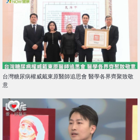
台灣糖尿病權威戴東原醫師追思會 醫學各界齊聚致敬
意