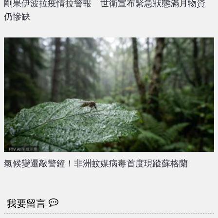
剛果伊波拉疫情拉警報 世衛宣布緊急狀態滿月物資
仍慘缺
氣候變遷敲警鐘！非洲蚊媒病毒首度現蹤蘇格蘭
我要留言