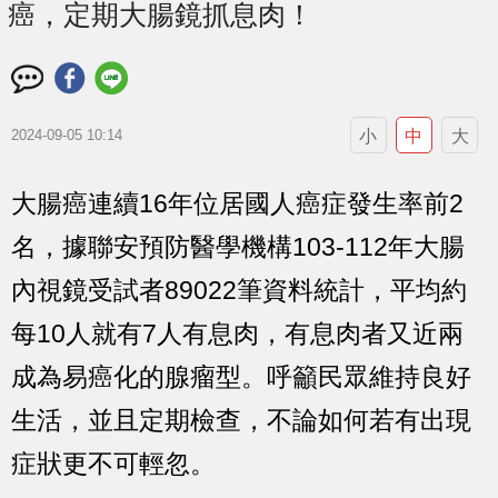
癌，定期大腸鏡抓息肉！
小
中
大
2024-09-05 10:14
大腸癌連續16年位居國人癌症發生率前2
名，據聯安預防醫學機構103-112年大腸
內視鏡受試者89022筆資料統計，平均約
每10人就有7人有息肉，有息肉者又近兩
成為易癌化的腺瘤型。呼籲民眾維持良好
生活，並且定期檢查，不論如何若有出現
症狀更不可輕忽。