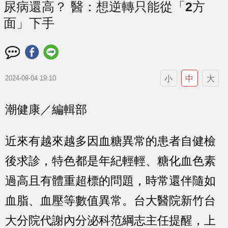
尿病還高？ 醫：想逆轉只能從「2方
面」下手
小
中
大
2024-09-04 19:10
潮健康／編輯部
近來有越來越多因血糖異常的患者自健檢
後求診，特色都是年紀輕輕、糖化血色素
過高且有體重超標的問題，時常還伴隨如
血脂、血壓等數值異常。台大醫院新竹台
大分院代謝內分泌科范綱志主任提醒，上