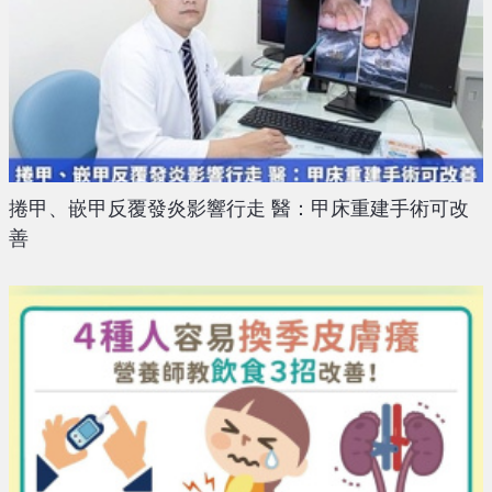
捲甲、嵌甲反覆發炎影響行走 醫：甲床重建手術可改
善