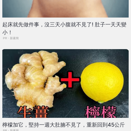
起床就先做件事，沒三天小腹就不見了! 肚子一天天變
小！
PR・新素簡
檸檬加它，堅持一週大肚腩不見了，重新回到45公斤
PR・新素簡