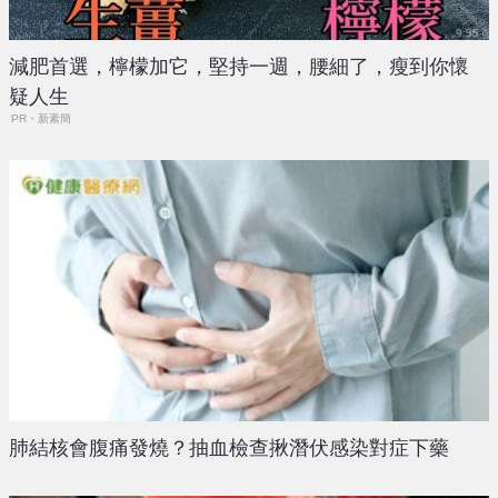
減肥首選，檸檬加它，堅持一週，腰細了，瘦到你懷
疑人生
PR・新素簡
肺結核會腹痛發燒？抽血檢查揪潛伏感染對症下藥