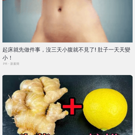
起床就先做件事，沒三天小腹就不見了! 肚子一天天變
小！
PR・新素簡