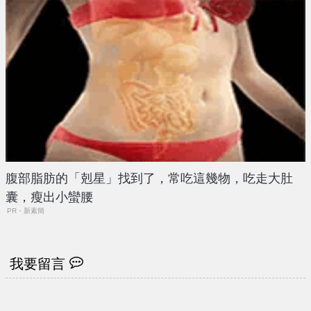
腹部脂肪的「剋星」找到了，常吃這幾物，吃走大肚
囊，瘦出小蠻腰
PR・新素簡
我要留言