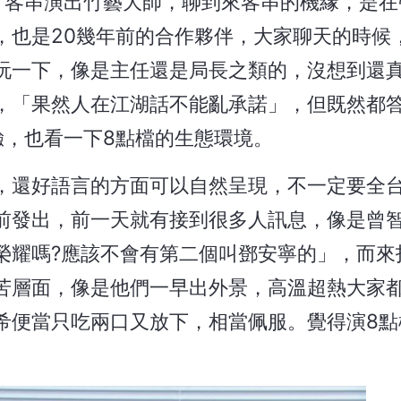
》客串演出竹藝大師，聊到來客串的機緣，是在
，也是20幾年前的合作夥伴，大家聊天的時候
玩一下，像是主任還是局長之類的，沒想到還
，「果然人在江湖話不能亂承諾」，但既然都
驗，也看一下8點檔的生態環境。
，還好語言的方面可以自然呈現，不一定要全
前發出，前一天就有接到很多人訊息，像是曾
榮耀嗎?應該不會有第二個叫鄧安寧的」，而來
苦層面，像是他們一早出外景，高溫超熱大家
希便當只吃兩口又放下，相當佩服。覺得演8點