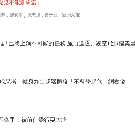
江湖話不能亂承諾」
續劇
鄧安寧
陳志強
曾子益
愛的榮耀
,
,
,
,
 ! 巴黎上演不可能的任務 屋頂追逐、凌空飛越建築畫
進化成果曝 健身炸出超猛體格「不科學起伏」網看傻
不牽手！被前任覺得耍大牌