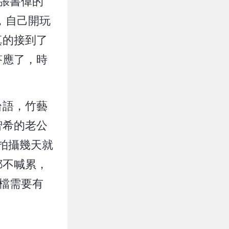
張書偉的
，自己開玩
真的接到了
答應了，時
台語，竹藝
智希的老公
拍攝幾天就
都不喊累，
檔需要有