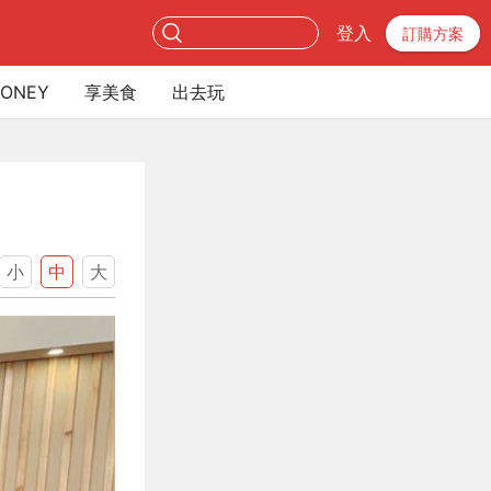
登入
訂購方案
ONEY
享美食
出去玩
小
中
大