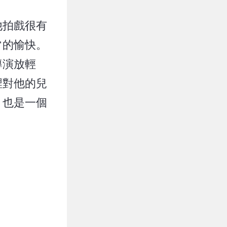
他拍戲很有
常的愉快。
導演放輕
裡對他的兒
，也是一個