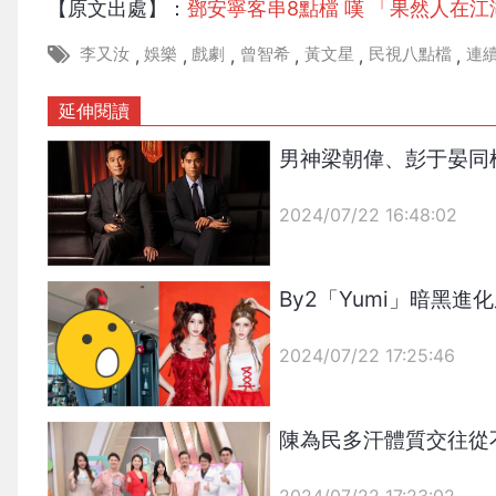
【原文出處】：
鄧安寧客串8點檔 嘆 「果然人在
李又汝
娛樂
戲劇
曾智希
黃文星
民視八點檔
連
,
,
,
,
,
,
延伸閱讀
男神梁朝偉、彭于晏同框
2024/07/22 16:48:02
{PLAYICON}
By2「Yumi」暗黑
2024/07/22 17:25:46
{PLAYICON}
陳為民多汗體質交往從
2024/07/22 17:23:02