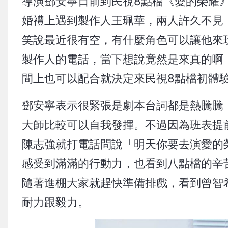
導演鄧安寧日前到民視8點檔《愛的榮耀
婚禮上遇到製作人王珮華，兩人許久不見
笑說最近很有空，有什麼角色可以讓他來
製作人的電話，當下想說竟然是來真的啊
間上也可以配合就決定來民視8點檔初體
鄧安寧表示很緊張是劇本台詞都是熱騰騰
大師比較可以自我發揮。不過因為班表提
陳志強就打電話問說「明天你要去演愛的
感受到滿滿的行動力，也看到八點檔的辛
隨著進棚大家就趕快準備排戲，看到曾智
耐力跟毅力。