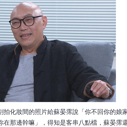
刻拍化妝間的照片給蘇晏霈說「你不回你的娘
你在那邊幹嘛」，得知是客串八點檔，蘇晏霈